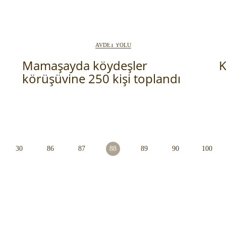
RİH
 SİLİNGEN KÖYLER
AVDET YOLU
Mamaşayda köydeşler
K
körüşüvine 250 kişi toplandı
30
86
87
88
89
90
100