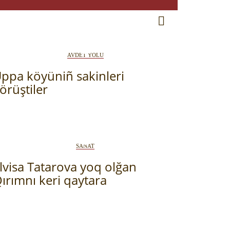
RU
EN
CRH
AVDET YOLU
ppa köyüniñ sakinleri
örüştiler
SANAT
lvisa Tatarova yoq olğan
ırımnı keri qaytara