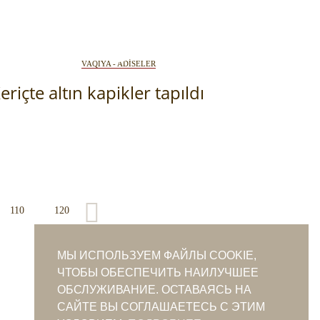
VAQIYA - ADİSELER
eriçte altın kapikler tapıldı
110
120
МЫ ИСПОЛЬЗУЕМ ФАЙЛЫ COOKIE,
ЧТОБЫ ОБЕСПЕЧИТЬ НАИЛУЧШЕЕ
ОБСЛУЖИВАНИЕ. ОСТАВАЯСЬ НА
САЙТЕ ВЫ СОГЛАШАЕТЕСЬ С ЭТИМ