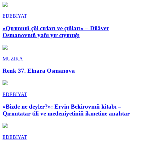
EDEBİYAT
«Qırımnıñ çöl cırları ve çıñları» – Dilâver
Osmanovnıñ yañı yır cıyıntığı
MUZIKA
Renk 37. Elnara Osmanova
EDEBİYAT
«Bizde ne deyler?»: Ervin Bekirovnıñ kitabı –
Qırımtatar tili ve medeniyetiniñ ikmetine anahtar
EDEBİYAT