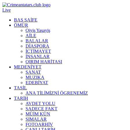
Live
BAŞ SAİFE
ÖMÜR
Qiyiş Yaşayiş
AİLE
BALALAR
DİASPORA
İÇTİMAYET
İNSANLAR
QIRIM HARİTASI
MEDENİYET
SANAT
MUZIKA
EDEBİYAT
TASİL
ANA TİLİMİZNİ ÖGRENEMİZ
TARİH
AVDET YOLU
SADECE FAKT
MÜİM KÜN
SIMАLAR
FOTOARHİV
CANLI TARİH