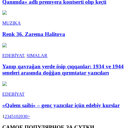
Qanımda» adlı premyera kontserti olıp keçti
MUZIKA
Renk 36. Zarema Halitova
EDEBİYAT
,
SIMАLAR
Yanıp qavrağan yerde ösip çıqqanlar: 1934 ve 1944
seneleri arasında doğğan qırımtatar yazıcıları
EDEBİYAT
«Qalem saibi» – genç yazıcılar içün edebiy kurslar
1
2
3
4
5
10
20
30
>
САМОЕ ПОПУЛЯРНОЕ ЗА СУТКИ