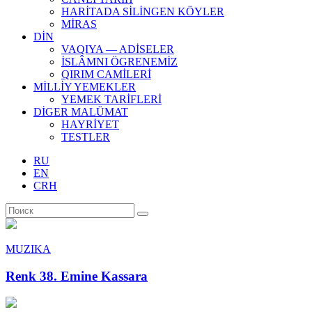
HARİTADA SİLİNGEN KÖYLER
MİRAS
DİN
VAQIYA — ADİSELER
İSLÂMNI ÖGRENEMİZ
QIRIM CAMİLERİ
MİLLİY YEMEKLER
YEMEK TARİFLERİ
DİGER MALÜMAT
HAYRİYET
TESTLER
RU
EN
CRH
MUZIKA
Renk 38. Emine Kassara