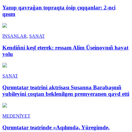
Yanıp qavrağan topraqta ösip çıqqanlar: 2-nci
qısım
İNSANLAR
,
SANAT
Kendiñni keşf eterek: ressam Alim Üseinovnıñ hayat
yolu
SANAT
Qırımtatar teatrini aktrisası Susanna Barabaşnıñ
yubileyini çoqtan beklenilgen premyeranen qayd etti
MEDENİYET
Qırımtatar teatrinde «Aqılımda, Yüregimde,