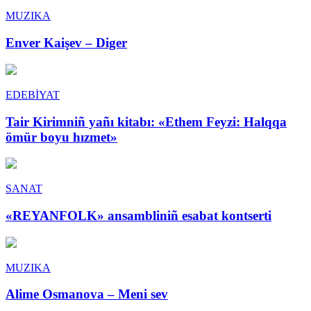
MUZIKA
Enver Kaişev – Diger
EDEBİYAT
Tair Kirimniñ yañı kitabı: «Ethem Feyzi: Halqqa
ömür boyu hızmet»
SANAT
«REYANFOLK» ansambliniñ esabat kontserti
MUZIKA
Alime Osmanova – Meni sev