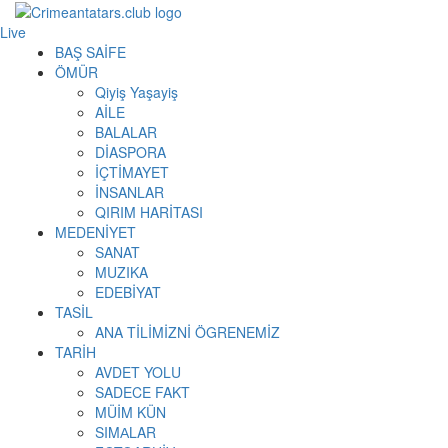
Live
BAŞ SAİFE
ÖMÜR
Qiyiş Yaşayiş
AİLE
BALALAR
DİASPORA
İÇTİMAYET
İNSANLAR
QIRIM HARİTASI
MEDENİYET
SANAT
MUZIKA
EDEBİYAT
TASİL
ANA TİLİMİZNİ ÖGRENEMİZ
TARİH
AVDET YOLU
SADECE FAKT
MÜİM KÜN
SIMАLAR