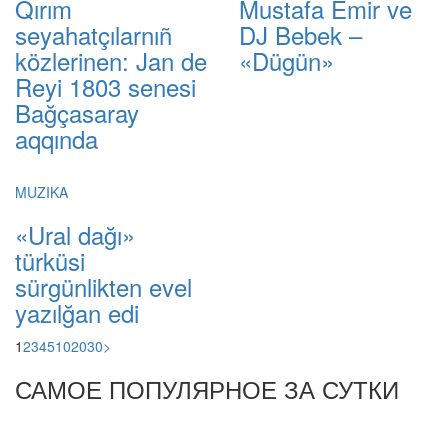
Qırım
Mustafa Emir ve
seyahatçılarnıñ
DJ Bebek –
közlerinen: Jan de
«Dügün»
Reyi 1803 senesi
Bağçasaray
aqqında
MUZIKA
«Ural dağı»
türküsi
sürgünlikten evel
yazılğan edi
1
2
3
4
5
10
20
30
>
САМОЕ ПОПУЛЯРНОЕ ЗА СУТКИ