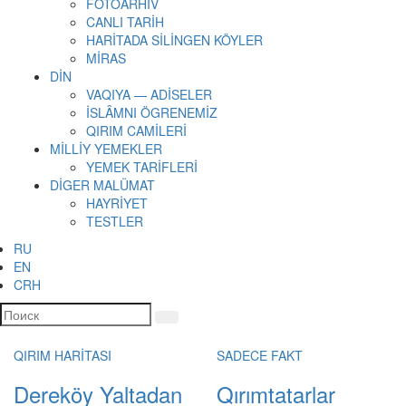
FOTOARHİV
CANLI TARİH
HARİTADA SİLİNGEN KÖYLER
MİRAS
DİN
VAQIYA — ADİSELER
İSLÂMNI ÖGRENEMİZ
QIRIM CAMİLERİ
MİLLİY YEMEKLER
YEMEK TARİFLERİ
DİGER MALÜMAT
HAYRİYET
TESTLER
RU
EN
CRH
QIRIM HARİTASI
SADECE FAKT
Dereköy Yaltadan
Qırımtatarlar