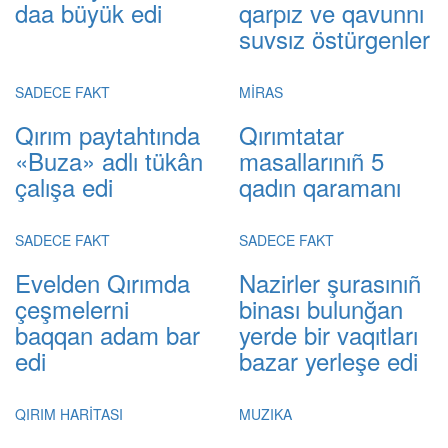
daa büyük edi
qarpız ve qavunnı
suvsız östürgenler
SADECE FAKT
MİRAS
Qırım paytahtında
Qırımtatar
«Buza» adlı tükân
masallarınıñ 5
çalışa edi
qadın qaramanı
SADECE FAKT
SADECE FAKT
Evelden Qırımda
Nazirler şurasınıñ
çeşmelerni
binası bulunğan
baqqan adam bar
yerde bir vaqıtları
edi
bazar yerleşe edi
QIRIM HARİTASI
MUZIKA