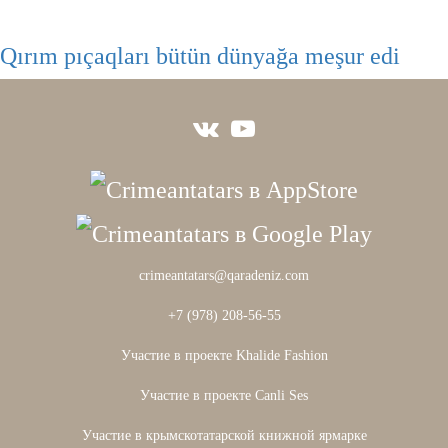
Qırım pıçaqları bütün dünyağa meşur edi
crimeantatars@qaradeniz.com
+7 (978) 208-56-55
Участие в проекте Khalide Fashion
Участие в проекте Сanli Ses
Участие в крымскотатарской книжной ярмарке