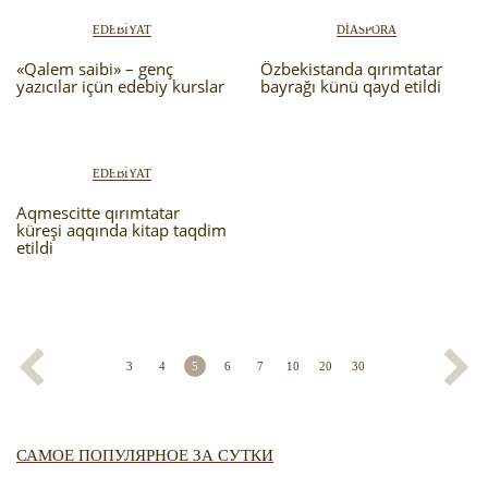
EDEBİYAT
DİASPORA
«Qalem saibi» – genç
Özbekistanda qırımtatar
yazıcılar içün edebiy kurslar
bayrağı künü qayd etildi
EDEBİYAT
Aqmescitte qırımtatar
küreşi aqqında kitap taqdim
etildi
3
4
5
6
7
10
20
30
САМОЕ ПОПУЛЯРНОЕ ЗА СУТКИ