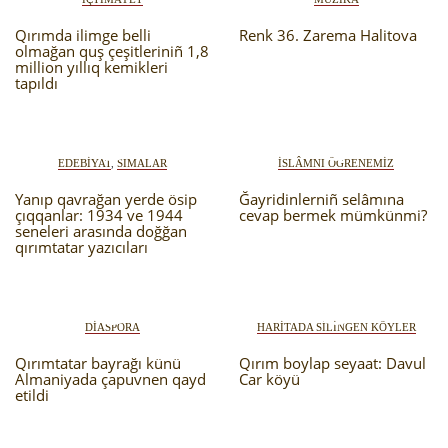
Qırımda ilimge belli
Renk 36. Zarema Halitova
olmağan quş çeşitleriniñ 1,8
million yıllıq kemikleri
tapıldı
EDEBİYAT
,
SIMАLAR
İSLÂMNI ÖGRENEMİZ
Yanıp qavrağan yerde ösip
Ğayridinlerniñ selâmına
çıqqanlar: 1934 ve 1944
cevap bermek mümkünmi?
seneleri arasında doğğan
qırımtatar yazıcıları
DİASPORA
HARİTADA SİLİNGEN KÖYLER
Qırımtatar bayrağı künü
Qırım boylap seyaat: Davul
Almaniyada çapuvnen qayd
Car köyü
etildi