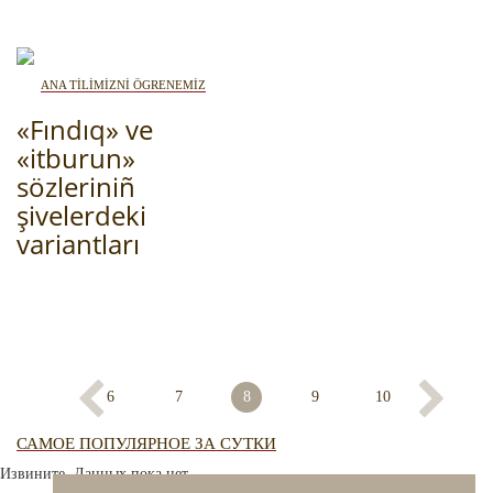
ANA TİLİMİZNİ ÖGRENEMİZ
«Fındıq» ve
«itburun»
sözleriniñ
şivelerdeki
variantları
6
7
8
9
10
САМОЕ ПОПУЛЯРНОЕ ЗА СУТКИ
Извините. Данных пока нет.