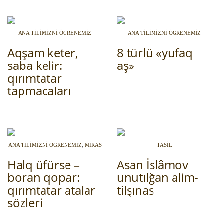
ANA TİLİMİZNİ ÖGRENEMİZ
ANA TİLİMİZNİ ÖGRENEMİZ
Aqşam keter,
8 türlü «yufaq
saba kelir:
aş»
qırımtatar
tapmacaları
ANA TİLİMİZNİ ÖGRENEMİZ
,
MİRAS
TASİL
Halq üfürse –
Asan İslâmov
boran qopar:
unutılğan alim-
qırımtatar atalar
tilşınas
sözleri