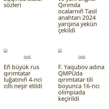
sözleri
Qırımda
ocalarnıñ Tasil
anahtarı 2024
yarışına yekün
çekildi
TASİL
TASİL
Eñ büyük rus
F. Yaqubov adına
qırımtatar
QMPUda
luğatınıñ 4-nci
qırımtatar tili
cıltı neşir etildi
boyunca 16-ncı
olimpiada
keçirildi