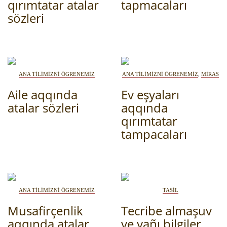
QIRIM HARİTASI
qırımtatar atalar
tapmacaları
TESTLER
sözleri
FOTOARHİV
CANLI TARİH
HARİTADA SİLİNGEN KÖYLER
ANA TİLİMİZNİ ÖGRENEMİZ
ANA TİLİMİZNİ ÖGRENEMİZ
,
MİRAS
MİRAS
Aile aqqında
Ev eşyaları
atalar sözleri
aqqında
qırımtatar
tampacaları
ANA TİLİMİZNİ ÖGRENEMİZ
TASİL
Musafirçenlik
Tecribe almaşuv
aqqında atalar
ve yañı bilgiler