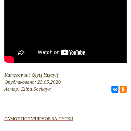
QIRIM HARİTASI
TESTLER
FOTOARHİV
CANLI TARİH
HARİTADA SİLİNGEN KÖYLER
MİRAS
Категории:
Qiyiş Yaşayiş
Опубликовано: 25.05.2020
Автор: Elina Sockaya
САМОЕ ПОПУЛЯРНОЕ ЗА СУТКИ