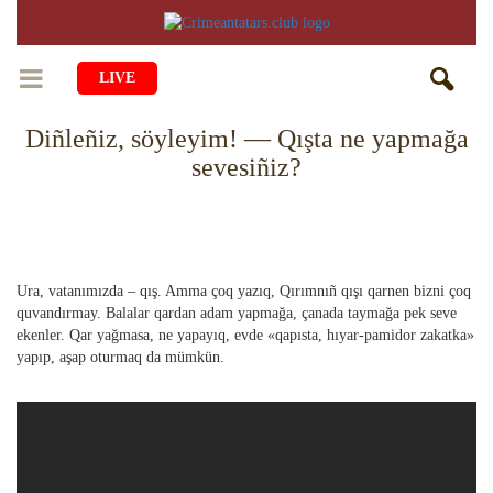
LIVE
Diñleñiz, söyleyim! — Qışta ne yapmağa
BAŞ SAİFE
sevesiñiz?
ÖMÜR
MEDENİYET
Qiyiş Yaşayiş
TASİL
SANAT
AİLE
Ura, vatanımızda – qış. Amma çoq yazıq, Qırımnıñ qışı qarnen bizni çoq
quvandırmay. Balalar qardan adam yapmağa, çanada taymağa pek seve
TARİH
ANA TİLİMİZNİ ÖGRENEMİZ
MUZIKA
BALALAR
ekenler. Qar yağmasa, ne yapayıq, evde «qapısta, hıyar-pamidor zakatka»
yapıp, aşap oturmaq da mümkün.
DİN
AVDET YOLU
EDEBİYAT
DİASPORA
MİLLİY YEMEKLER
VAQIYA — ADİSELER
SADECE FAKT
İÇTİMAYET
DİGER MALÜMAT
YEMEK TARİFLERİ
İSLÂMNI ÖGRENEMİZ
MÜİM KÜN
İNSANLAR