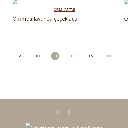
QIRIM HARİTASI
Qırımda lavanda çeçek açtı
Q
9
10
11
12
13
20