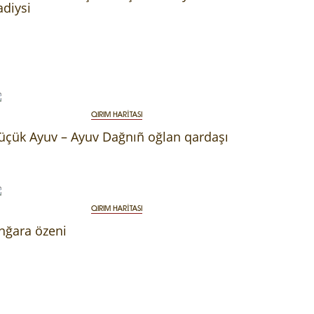
adiysi
QIRIM HARİTASI
üçük Ayuv – Ayuv Dağnıñ oğlan qardaşı
QIRIM HARİTASI
nğara özeni