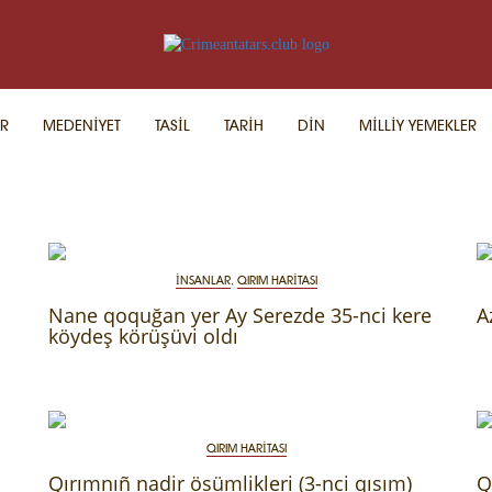
R
MEDENİYET
TASİL
TARİH
DİN
MİLLİY YEMEKLER
İNSANLAR
,
QIRIM HARİTASI
Nane qoquğan yer Ay Serezde 35-nci kere
A
köydeş körüşüvi oldı
QIRIM HARİTASI
Qırımnıñ nadir ösümlikleri (3-nci qısım)
Q