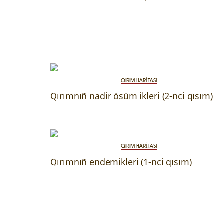
QIRIM HARİTASI
Qırımnıñ nadir ösümlikleri (2-nci qısım)
QIRIM HARİTASI
Qırımnıñ endemikleri (1-nci qısım)