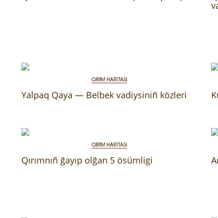
v
QIRIM HARİTASI
Yalpaq Qaya — Belbek vadiysiniñ közleri
K
QIRIM HARİTASI
Qırımnıñ ğayıp olğan 5 ösümligi
A