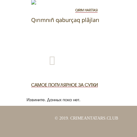
QIRIM HARİTASI
Qırımnıñ qaburçaq plâjları
САМОЕ ПОПУЛЯРНОЕ ЗА СУТКИ
Извините. Данных пока нет.
© 2019. CRIMEANTATARS.CLUB