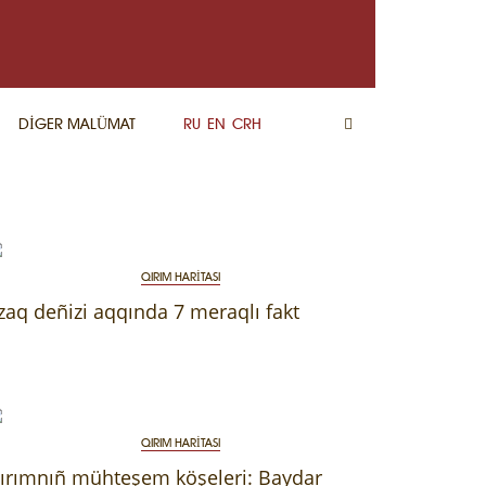
DİGER MALÜMAT
RU
EN
CRH
QIRIM HARİTASI
zaq deñizi aqqında 7 meraqlı fakt
QIRIM HARİTASI
ırımnıñ mühteşem köşeleri: Baydar