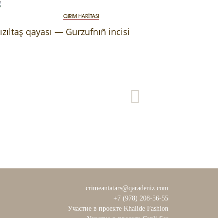
QIRIM HARİTASI
ızıltaş qayası — Gurzufnıñ incisi
crimeantatars@qaradeniz.com
+7 (978) 208-56-55
Участие в проекте Khalide Fashion