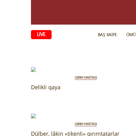
LIVE
BAŞ SAİFE
ÖMÜ
QIRIM HARİTASI
Delikli qaya
QIRIM HARİTASI
Dülber, lâkin «tikenli» qırımtatarlar