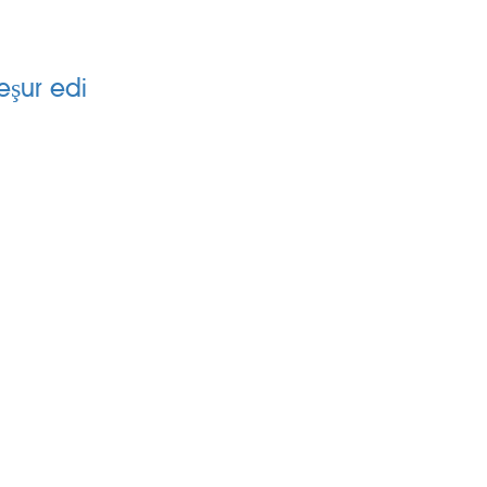
H
eşur edi
SİLİNGEN KÖYLER