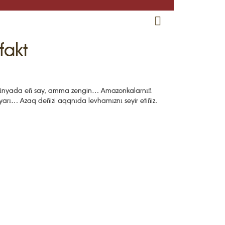
RU
EN
CRH
fakt
ünyada eñ say, amma zengin… Amazonkalarnıñ
yarı… Azaq deñizi aqqnıda levhamıznı seyir etiñiz.