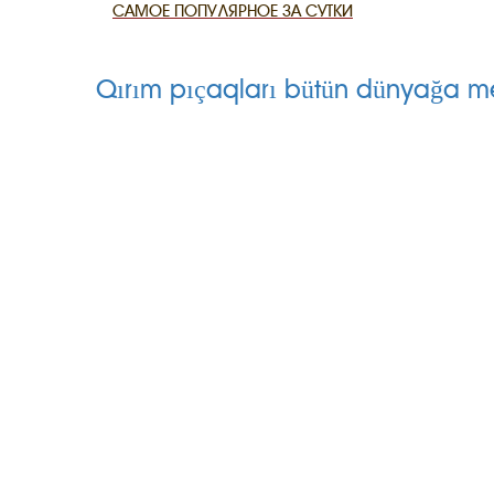
САМОЕ ПОПУЛЯРНОЕ ЗА СУТКИ
CANLI TARİ
Qırım pıçaqları bütün dünyağa m
HARİTADA 
MİRAS