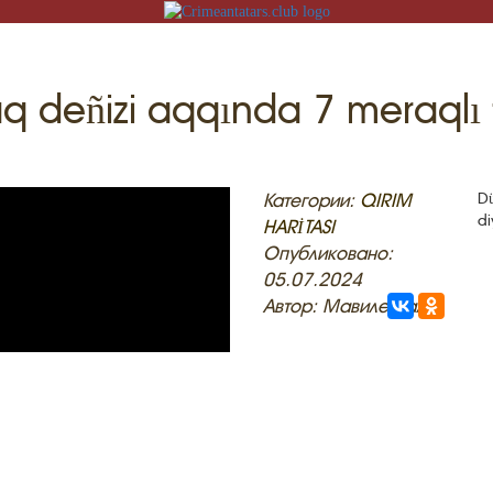
q deñizi aqqında 7 meraqlı 
T
iş
Категории:
QIRIM
D
di
HARİTASI
İZNİ ÖGRENEMİZ
Опубликовано:
05.07.2024
U
Автор: Мавиле Халил
MEKLER
ADİSELER
KT
LÜMAT
FLERİ
GRENEMİZ
İLERİ
TASI
V