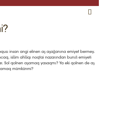
RU
EN
CRH
i?
qusı insan angi elinen aş aşağanına emiyet bermey.
caq, islâm ahlâqı noqtai nazarından bunıñ emiyeti
r. Sol qolnen aşamaq yasaqmı? Ya eki qolnen de aş
şamaq mümkünmi?