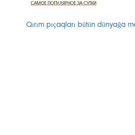
САМОЕ ПОПУЛЯРНОЕ ЗА СУТКИ
CANLI TARİ
Qırım pıçaqları bütün dünyağa m
HARİTADA 
MİRAS