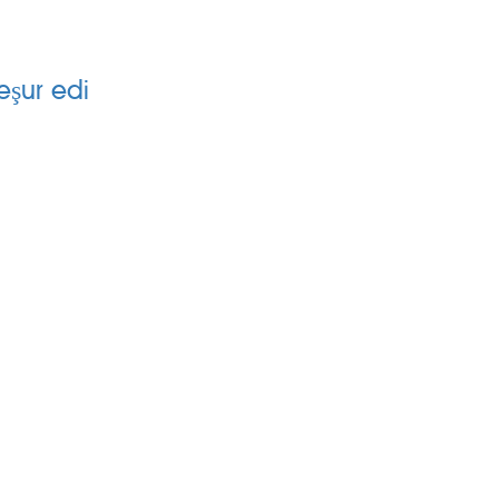
H
eşur edi
SİLİNGEN KÖYLER