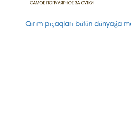
САМОЕ ПОПУЛЯРНОЕ ЗА СУТКИ
CANLI TARİ
Qırım pıçaqları bütün dünyağa m
HARİTADA 
MİRAS