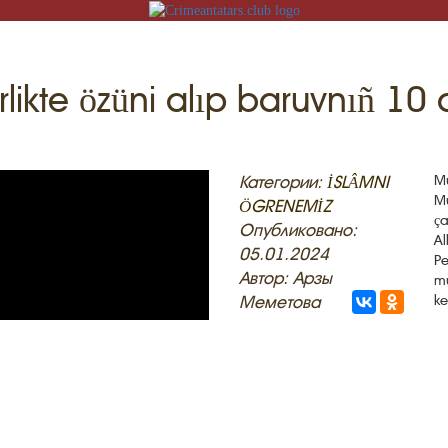
rlikte özüni alıp baruvnıñ 10 
T
iş
Категории:
İSLÂMNI
Mu
Mu
ÖGRENEMİZ
İZNİ ÖGRENEMİZ
ça
Опубликовано:
Al
05.01.2024
Pe
U
Автор: Арзы
mu
MEKLER
Меметова
ke
ADİSELER
KT
LÜMAT
FLERİ
GRENEMİZ
İLERİ
TASI
V