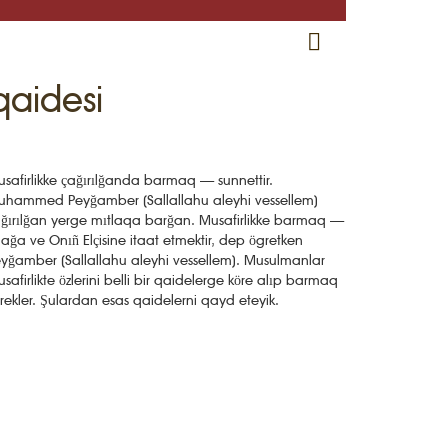
RU
EN
CRH
qaidesi
safirlikke çağırılğanda barmaq — sunnettir.
hammed Peyğamber (Sallallahu aleyhi vessellem)
ğırılğan yerge mıtlaqa barğan. Musafirlikke barmaq —
lağa ve Onıñ Elçisine itaat etmektir, dep ögretken
yğamber (Sallallahu aleyhi vessellem). Musulmanlar
safirlikte özlerini belli bir qaidelerge köre alıp barmaq
rekler. Şulardan esas qaidelerni qayd eteyik.