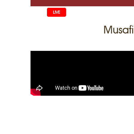
LIVE
BAŞ SAİFE
Musafi
ÖMÜR
MEDENİYE
Qiyiş Yaşay
TASİL
SANAT
AİLE
TARİH
ANA TİLİM
MUZIKA
BALALAR
DİN
AVDET YOL
EDEBİYAT
DİASPORA
MİLLİY YE
VAQIYA — 
SADECE FA
İÇTİMAYET
DİGER MA
YEMEK TARİ
İSLÂMNI Ö
MÜİM KÜN
İNSANLAR
HAYRİYET
QIRIM CAM
SIMАLAR
QIRIM HARİ
TESTLER
FOTOARHİ