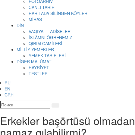
FOTOARHİV
CANLI TARİH
HARİTADA SİLİNGEN KÖYLER
MİRAS
DİN
VAQIYA — ADİSELER
İSLÂMNI ÖGRENEMİZ
QIRIM CAMİLERİ
MİLLİY YEMEKLER
YEMEK TARİFLERİ
DİGER MALÜMAT
HAYRİYET
TESTLER
RU
EN
CRH
Erkekler başörtüsü olmadan
namaz qılabilirmi?