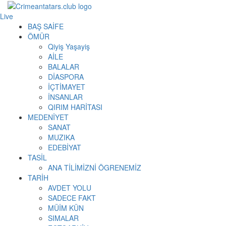
Live
BAŞ SAİFE
ÖMÜR
Qiyiş Yaşayiş
AİLE
BALALAR
DİASPORA
İÇTİMAYET
İNSANLAR
QIRIM HARİTASI
MEDENİYET
SANAT
MUZIKA
EDEBİYAT
TASİL
ANA TİLİMİZNİ ÖGRENEMİZ
TARİH
AVDET YOLU
SADECE FAKT
MÜİM KÜN
SIMАLAR