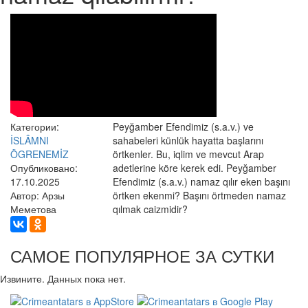
Категории:
Peyğamber Efendimiz (s.a.v.) ve
İSLÂMNI
sahabeleri künlük hayatta başlarını
ÖGRENEMİZ
örtkenler. Bu, iqlim ve mevcut Arap
Опубликовано:
adetlerine köre kerek edi. Peyğamber
17.10.2025
Efendimiz (s.a.v.) namaz qılır eken başını
Автор: Арзы
örtken ekenmi? Başını örtmeden namaz
Меметова
qılmak caizmidir?
САМОЕ ПОПУЛЯРНОЕ ЗА СУТКИ
Извините. Данных пока нет.