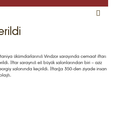
RU
EN
CRH
rildi
itaniya ükümdarlarınıñ Vindzor sarayında cemaat iftarı
rildi. İftar saraynıñ eñ büyük salonlarından biri – aziz
orgiy salonında keçirildi. İftarğa 350-den ziyade insan
plaştı.