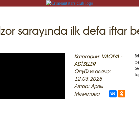
zor sarayında ilk defa iftar be
T
iş
Категории:
VAQIYA -
Br
be
ADİSELER
İZNİ ÖGRENEMİZ
Ge
Опубликовано:
to
12.03.2025
U
Автор: Арзы
MEKLER
Меметова
ADİSELER
KT
LÜMAT
FLERİ
GRENEMİZ
İLERİ
TASI
V