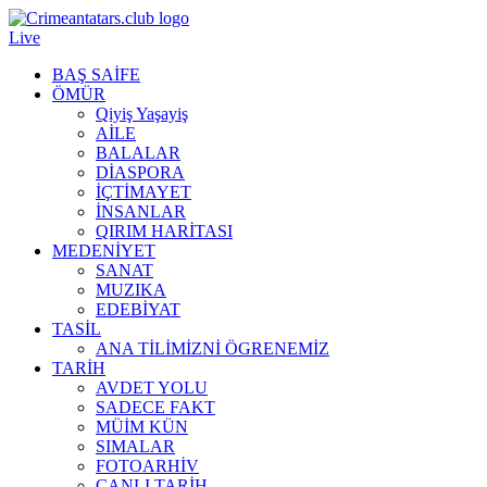
Live
BAŞ SAİFE
ÖMÜR
Qiyiş Yaşayiş
AİLE
BALALAR
DİASPORA
İÇTİMAYET
İNSANLAR
QIRIM HARİTASI
MEDENİYET
SANAT
MUZIKA
EDEBİYAT
TASİL
ANA TİLİMİZNİ ÖGRENEMİZ
TARİH
AVDET YOLU
SADECE FAKT
MÜİM KÜN
SIMАLAR
FOTOARHİV
CANLI TARİH