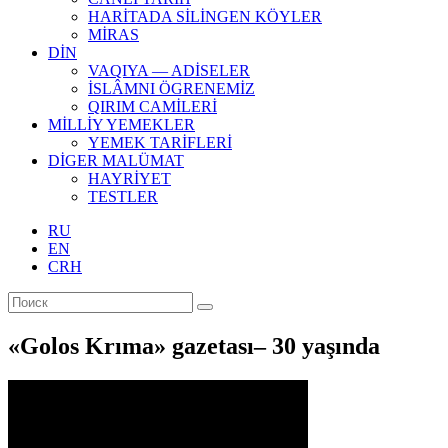
HARİTADA SİLİNGEN KÖYLER
MİRAS
DİN
VAQIYA — ADİSELER
İSLÂMNI ÖGRENEMİZ
QIRIM CAMİLERİ
MİLLİY YEMEKLER
YEMEK TARİFLERİ
DİGER MALÜMAT
HAYRİYET
TESTLER
RU
EN
CRH
«Golos Krıma» gazetası– 30 yaşında