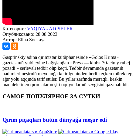
Категории:
VAQIYA - ADİSELER
Опубликовано: 28.08.2023
Автор: Elina Sockaya
Gasprinskiy adına qırımtatar kütüphanesinde «Golos Krıma»
gazetasınıñ yubileyine bağışlanğan «Press — klub» 30-letniy rubej
pozadi » serlevalı tedbir olıp keçti. Tedbir devamında gazetanıñ
hadimleri neşirniñ meydanğa ketirilgeninden berli keçken mürekkep,
ağır yolu aqqında tarif ettiler. Bu yıllar zarfında meraqlı, keskin
maqalelerinen qırımtatar neşiri oquyıcılarnıñ sevgisini qazanabildi.
САМОЕ ПОПУЛЯРНОЕ ЗА СУТКИ
Qırım pıçaqları bütün dünyağa meşur edi