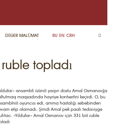
DİGER MALÜMAT
RU
EN
CRH
ruble topladı
ıldızlar» ansambli özüniñ yaqın dostu Amal Osmanovğa
ltutmaq maqsadında hayriye kontsertini keçirdi. O, bu
samblniñ oyuncısı edi, amma hastalığı sebebinden
vam etip olamadı. Şimdi Amal pek paalı tedaviyge
htac. «Yıldızlar» Amal Osmanov içün 331 biñ ruble
pladı