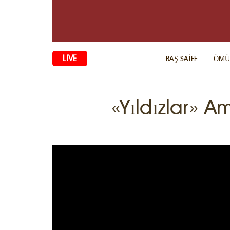
LIVE
BAŞ SAİFE
ÖMÜ
«Yıldızlar» 