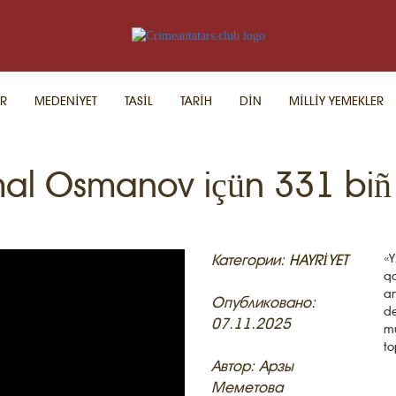
R
MEDENİYET
TASİL
TARİH
DİN
MİLLİY YEMEKLER
Amal Osmanov içün 331 biñ 
Категории:
HAYRİYET
«Y
qo
an
Опубликовано:
de
07.11.2025
mu
to
Автор: Арзы
Меметова