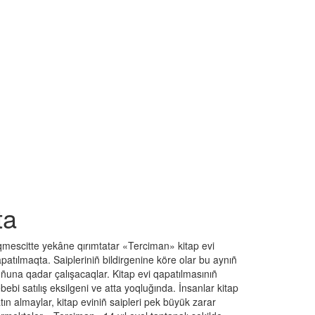
ta
mescitte yekâne qırımtatar «Terciman» kitap evi
patılmaqta. Saipleriniñ bildirgenine köre olar bu aynıñ
ñuna qadar çalışacaqlar. Kitap evi qapatılmasınıñ
bebi satılış eksilgeni ve atta yoqluğında. İnsanlar kitap
tın almaylar, kitap eviniñ saipleri pek büyük zarar