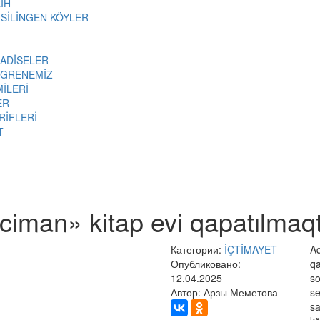
İH
 SİLİNGEN KÖYLER
 ADİSELER
ÖGRENEMİZ
MİLERİ
ER
RİFLERİ
T
ciman» kitap evi qapatılmaq
Категории:
İÇTİMAYET
Aq
Опубликовано:
qa
12.04.2025
so
Автор: Арзы Меметова
se
sa