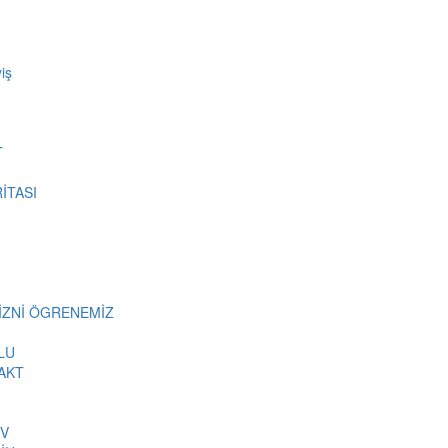
iş
T
İTASI
MİZNİ ÖGRENEMİZ
LU
AKT
İV