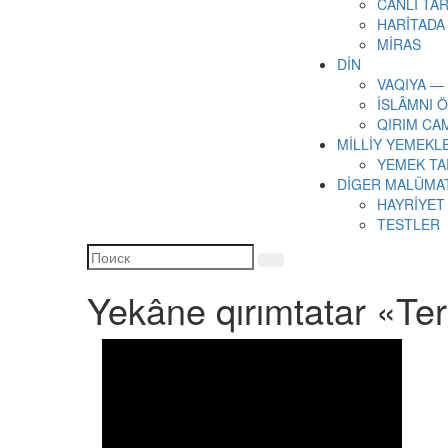
CANLI TAR
HARİTADA
MİRAS
DİN
VAQIYA —
İSLÂMNI 
QIRIM CA
MİLLİY YEMEKL
YEMEK TA
DİGER MALÜMA
HAYRİYET
TESTLER
Yekâne qırımtatar «Ter