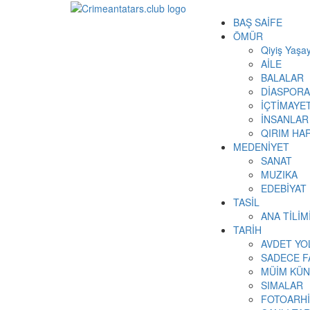
BAŞ SAİFE
ÖMÜR
Qiyiş Yaşay
AİLE
BALALAR
DİASPORA
İÇTİMAYE
İNSANLAR
QIRIM HAR
MEDENİYET
SANAT
MUZIKA
EDEBİYAT
TASİL
ANA TİLİ
TARİH
AVDET YO
SADECE F
MÜİM KÜN
SIMАLAR
FOTOARH