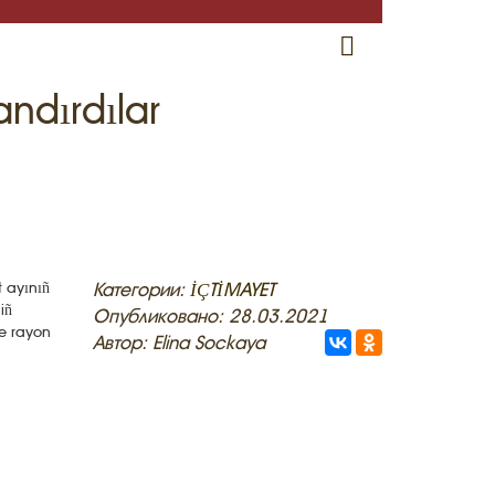
RU
EN
CRH
ndırdılar
t ayınıñ
Категории:
İÇTİMAYET
iñ
Опубликовано: 28.03.2021
ge rayon
Автор: Elina Sockaya