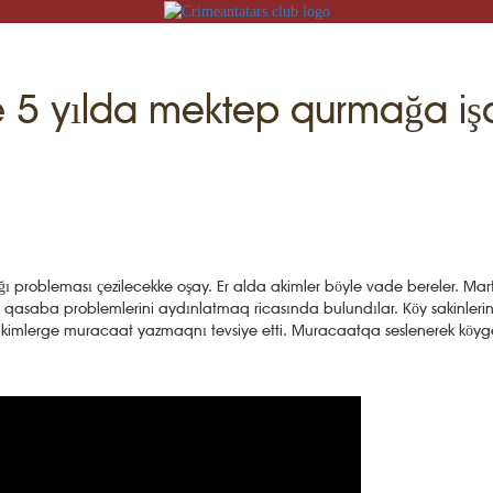
e 5 yılda mektep qurmağa işa
T
iş
İZNİ ÖGRENEMİZ
ı probleması çezilecekke oşay. Er alda akimler böyle vade bereler. Mar
U
 qasaba problemlerini aydınlatmaq ricasında bulundılar. Köy sakinlerin
daa akimlerge muracaat yazmaqnı tevsiye etti. Muracaatqa seslenerek köy
MEKLER
ADİSELER
KT
LÜMAT
FLERİ
GRENEMİZ
İLERİ
TASI
V