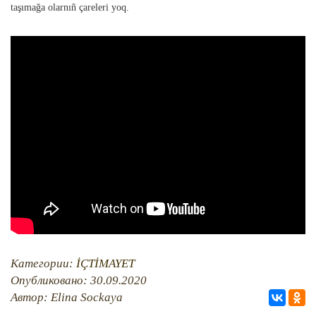
QIRIM HARİTASI
taşımağa olarnıñ çareleri yoq.
TESTLER
FOTOARHİV
CANLI TARİH
HARİTADA SİLİNGEN KÖYLER
MİRAS
Категории:
İÇTİMAYET
Опубликовано: 30.09.2020
Автор: Elina Sockaya