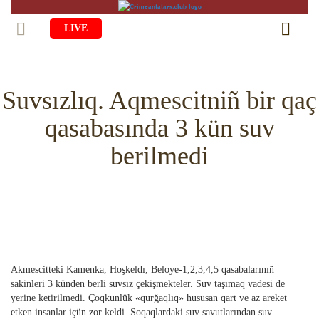
LIVE
BAŞ SAİFE
Suvsızlıq. Aqmescitniñ bir qaç
ÖMÜR
qasabasında 3 kün suv
MEDENİYET
Qiyiş Yaşayiş
berilmedi
TASİL
SANAT
AİLE
TARİH
ANA TİLİMİZNİ ÖGRENEMİZ
MUZIKA
BALALAR
DİN
AVDET YOLU
EDEBİYAT
DİASPORA
MİLLİY YEMEKLER
VAQIYA — ADİSELER
SADECE FAKT
İÇTİMAYET
Akmescitteki Kamenka, Hoşkeldı, Beloye-1,2,3,4,5 qasabalarınıñ
DİGER MALÜMAT
YEMEK TARİFLERİ
İSLÂMNI ÖGRENEMİZ
MÜİM KÜN
sakinleri 3 künden berli suvsız çekişmekteler. Suv taşımaq vadesi de
İNSANLAR
yerine ketirilmedi. Çoqkunlük «qurğaqlıq» hususan qart ve az areket
HAYRİYET
RU
EN
CRH
QIRIM CAMİLERİ
SIMАLAR
etken insanlar içün zor keldi. Soqaqlardaki suv savutlarından suv