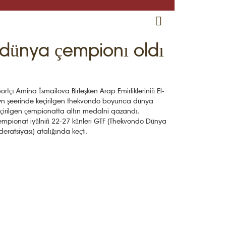
RU
EN
CRH
dünya çempionı oldı
ortçı Amina İsmailova Birleşken Arap Emirlikleriniñ El-
n şeerinde keçirilgen thekvondo boyunca dünya
çirilgen çempionatta altın medalni qazandı.
mpionat iyülniñ 22-27 künleri GTF (Thekvondo Dünya
deratsiyası) atalığında keçti.