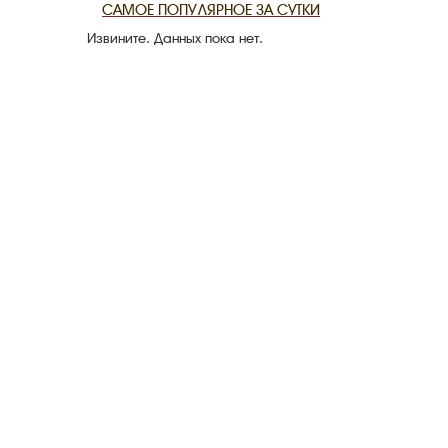
САМОЕ ПОПУЛЯРНОЕ ЗА СУТКИ
Извините. Данных пока нет.
CANLI TARİ
HARİTADA 
MİRAS