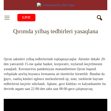
LIVE
Qırımda yılbaş tedbirleri yasaqlana
BAŞ SAİFE
ÖMÜR
MEDENİYET
Qiyiş Yaşayiş
Qırım sakinleri yılbaş tedbirlerinde toplaşmaycaqlar. Akimler dekabr 20-
TASİL
SANAT
AİLE
den yanvarniñ 15-ine qadar banket, korporativ, toylarnıñ keçirilmesini
yasaqladı. Koronavirus pandemiyası munasebetinen Qırım başınıñ
TARİH
ANA TİLİMİZNİ ÖGRENEMİZ
MUZIKA
BALALAR
vefqulade azırlıq boyunca fermanına ait tüzetüvler kirsetildi. Bundan da
ğayrı, raatlıq künleri eglence merkezleriniñ işi, teatr, tsirklerde bayram
DİN
AVDET YOLU
tedbirlerini keçirüv sıñırlandı. Aşhane, gece klubları ve kalyanhaneler bu
EDEBİYAT
DİASPORA
devirde aqşam saat 22:00-den saba saat 08:00-gece çalışmaycaq.
MİLLİY YEMEKLER
VAQIYA — ADİSELER
SADECE FAKT
İÇTİMAYET
DİGER MALÜMAT
YEMEK TARİFLERİ
İSLÂMNI ÖGRENEMİZ
MÜİM KÜN
İNSANLAR