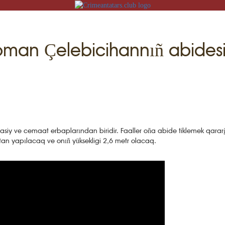
an Çelebicihannıñ abidesi 
T
iş
İZNİ ÖGRENEMİZ
yasiy ve cemaat erbaplarından biridir. Faaller oña abide tiklemek qarar
U
tan yapılacaq ve onıñ yüksekligi 2,6 metr olacaq.
MEKLER
ADİSELER
KT
LÜMAT
FLERİ
GRENEMİZ
İLERİ
TASI
V