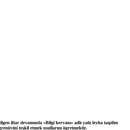
lgen iftar devamında «Bilgi kervanı» adlı yañı leyha taqdim
grenüvini teşkil etmek usullarını ögretmektir.