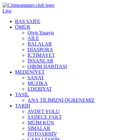
Live
BAŞ SAİFE
ÖMÜR
Qiyiş Yaşayiş
AİLE
BALALAR
DİASPORA
İÇTİMAYET
İNSANLAR
QIRIM HARİTASI
MEDENİYET
SANAT
MUZIKA
EDEBİYAT
TASİL
ANA TİLİMİZNİ ÖGRENEMİZ
TARİH
AVDET YOLU
SADECE FAKT
MÜİM KÜN
SIMАLAR
FOTOARHİV
CANLI TARİH