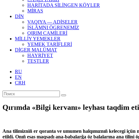
HARİTADA SİLİNGEN KÖYLER
MİRAS
DİN
VAQIYA — ADİSELER
İSLÂMNI ÖGRENEMİZ
QIRIM CAMİLERİ
MİLLİY YEMEKLER
YEMEK TARİFLERİ
DİGER MALÜMAT
HAYRİYET
TESTLER
RU
EN
CRH
Qırımda «Bilgi kervanı» leyhası taqdim eti
Ana tilimizniñ er qoranta ve umumen halqımıznıñ kelecegi içün n
etildi. Onıñ esas maqsadı ana-babalarğa öz balalarına ana tilini ö