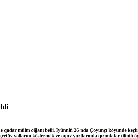
ldi
e qadar müim olğanı belli. İyünniñ 26-nda Çoyunçı köyünde keçiri
gretüv yollarını köstermek ve oquv yurtlarında qırımtatar tiliniñ ö