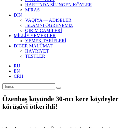
HARİTADA SİLİNGEN KÖYLER
MİRAS
DİN
VAQIYA — ADİSELER
İSLÂMNI ÖGRENEMİZ
QIRIM CAMİLERİ
MİLLİY YEMEKLER
YEMEK TARİFLERİ
DİGER MALÜMAT
HAYRİYET
TESTLER
RU
EN
CRH
Özenbaş köyünde 30-ncı kere köydeşler
körüşüvi ötkerildi!