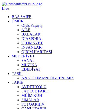
Live
BAŞ SAİFE
ÖMÜR
Qiyiş Yaşayiş
AİLE
BALALAR
DİASPORA
İÇTİMAYET
İNSANLAR
QIRIM HARİTASI
MEDENİYET
SANAT
MUZIKA
EDEBİYAT
TASİL
ANA TİLİMİZNİ ÖGRENEMİZ
TARİH
AVDET YOLU
SADECE FAKT
MÜİM KÜN
SIMАLAR
FOTOARHİV
CANLI TARİH