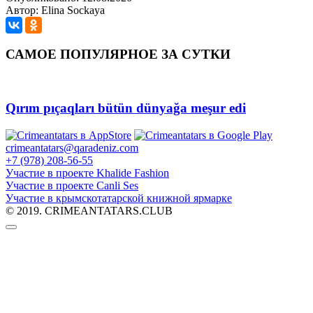
Автор: Elina Sockaya
САМОЕ ПОПУЛЯРНОЕ ЗА СУТКИ
Qırım pıçaqları bütün dünyağa meşur edi
crimeantatars@qaradeniz.com
+7 (978) 208-56-55
Участие в проекте Khalide Fashion
Участие в проекте Сanli Ses
Участие в крымскотатарской книжной ярмарке
© 2019. CRIMEANTATARS.CLUB