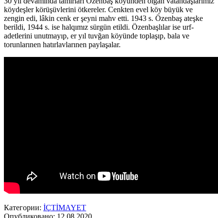
30 yıl devamında tamırları Özenbaş köyünden olğan vatandaşlarımız
köydeşler körüşüvlerini ötkereler. Cenkten evel köy büyük ve
zengin edi, lâkin cenk er şeyni mahv etti. 1943 s. Özenbaş ateşke
berildi, 1944 s. ise halqımız sürgün etildi. Özenbaşlılar ise urf-
adetlerini unutmayıp, er yıl tuvğan köyünde toplaşıp, bala ve
torunlarınen hatırlavlarınen paylaşalar.
Категории:
İÇTİMAYET
Опубликовано: 12.08.2020