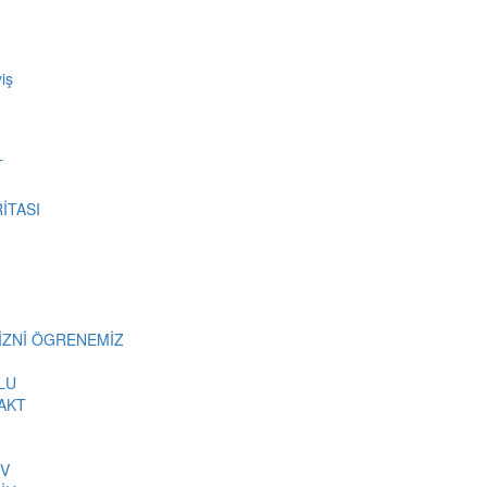
iş
T
İTASI
MİZNİ ÖGRENEMİZ
LU
AKT
İV