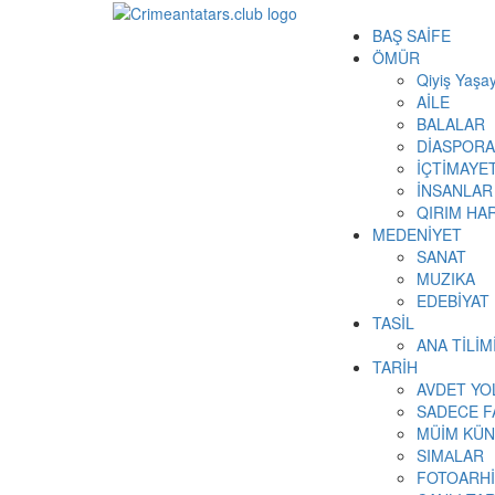
BAŞ SAİFE
ÖMÜR
Qiyiş Yaşay
AİLE
BALALAR
DİASPORA
İÇTİMAYE
İNSANLAR
QIRIM HAR
MEDENİYET
SANAT
MUZIKA
EDEBİYAT
TASİL
ANA TİLİ
TARİH
AVDET YO
SADECE F
MÜİM KÜN
SIMАLAR
FOTOARH