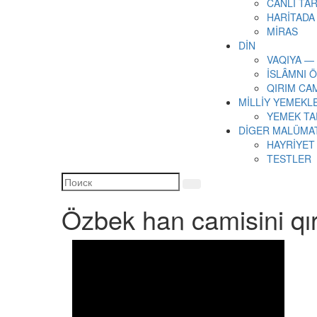
CANLI TAR
HARİTADA
MİRAS
DİN
VAQIYA —
İSLÂMNI 
QIRIM CA
MİLLİY YEMEKL
YEMEK TA
DİGER MALÜMA
HAYRİYET
TESTLER
Özbek han camisini qırı