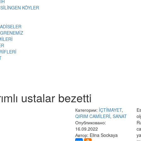
İH
 SİLİNGEN KÖYLER
 ADİSELER
ÖGRENEMİZ
MİLERİ
ER
RİFLERİ
T
mlı ustalar bezetti
Категории:
İÇTİMAYET
,
Es
QIRIM CAMİLERİ
,
SANAT
ol
Опубликовано:
Ru
16.09.2022
ca
Автор: Elina Sockaya
ya