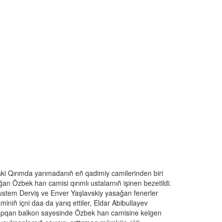
ki Qırımda yarımadanıñ eñ qadimiy camilerinden biri
ğan Özbek han camisi qırımlı ustalarnıñ işinen bezetildi.
stem Derviş ve Enver Yaşlavskiy yasağan fenerler
miniñ içni daa da yarıq ettiler, Eldar Abibullayev
pqan balkon sayesinde Özbek han camisine kelgen