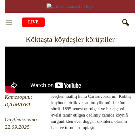
LIVE
Köktaşta köydeşler körüştiler
BAŞ SAİFE
ÖMÜR
MEDENİYET
Qiyiş Yaşayiş
TASİL
SANAT
AİLE
TARİH
ANA TİLİMİZNİ ÖGRENEMİZ
MUZIKA
BALALAR
Категории:
Keçken raatlıq künü Qarasuvbazarnıñ Köktaş
köyünde birlik ve samimiylik müiti üküm
DİN
İÇTİMAYET
AVDET YOLU
EDEBİYAT
DİASPORA
sürdi. 1895 senesi qurulgan ve bir qaç yıl
evelsi tamir etilgen qadimiy camide köyniñ
MİLLİY YEMEKLER
VAQIYA — ADİSELER
SADECE FAKT
Опубликовано:
İÇTİMAYET
sürgünlikten evel doğğan sakinleri, olarnıñ
22.09.2025
bala ve torunları toplaştı.
DİGER MALÜMAT
YEMEK TARİFLERİ
İSLÂMNI ÖGRENEMİZ
MÜİM KÜN
İNSANLAR