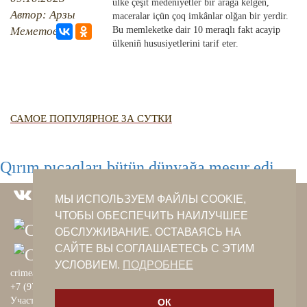
QIRIM HARİTASI
ülke çeşit medeniyetler bir arağa kelgen,
Автор: Арзы
maceralar içün çoq imkânlar olğan bir yerdir.
TESTLER
FOTOARHİV
Меметова
Bu memleketke dair 10 meraqlı fakt acayip
ülkeniñ hususiyetlerini tarif eter.
CANLI TARİH
HARİTADA SİLİNGEN KÖYLER
MİRAS
САМОЕ ПОПУЛЯРНОЕ ЗА СУТКИ
Qırım pıçaqları bütün dünyağa meşur edi
МЫ ИСПОЛЬЗУЕМ ФАЙЛЫ COOKIE,
ЧТОБЫ ОБЕСПЕЧИТЬ НАИЛУЧШЕЕ
ОБСЛУЖИВАНИЕ. ОСТАВАЯСЬ НА
САЙТЕ ВЫ СОГЛАШАЕТЕСЬ С ЭТИМ
УСЛОВИЕМ.
ПОДРОБНЕЕ
crimeantatars@qaradeniz.com
+7 (978) 208-56-55
Участие в проекте Khalide Fashion
ОК