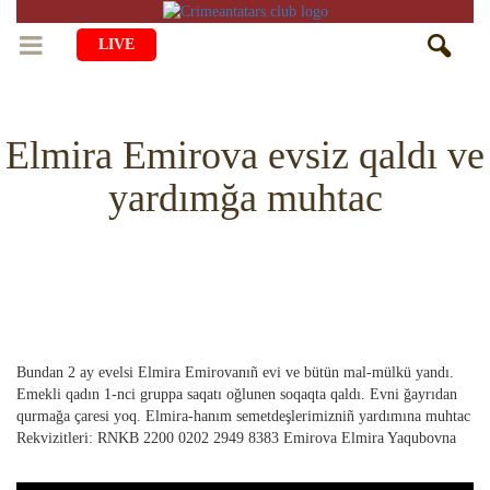
LIVE
BAŞ SAİFE
Elmira Emirova evsiz qaldı ve
ÖMÜR
yardımğa muhtac
MEDENİYET
Qiyiş Yaşayiş
TASİL
SANAT
AİLE
TARİH
ANA TİLİMİZNİ ÖGRENEMİZ
MUZIKA
BALALAR
DİN
AVDET YOLU
EDEBİYAT
DİASPORA
Bundan 2 ay evelsi Elmira Emirovanıñ evi ve bütün mal-mülkü yandı.
MİLLİY YEMEKLER
VAQIYA — ADİSELER
SADECE FAKT
İÇTİMAYET
Emekli qadın 1-nci gruppa saqatı oğlunen soqaqta qaldı. Evni ğayrıdan
qurmağa çaresi yoq. Elmira-hanım semetdeşlerimizniñ yardımına muhtac
DİGER MALÜMAT
YEMEK TARİFLERİ
İSLÂMNI ÖGRENEMİZ
MÜİM KÜN
Rekvizitleri: RNKB 2200 0202 2949 8383 Emirova Elmira Yaqubovna
İNSANLAR
HAYRİYET
RU
EN
CRH
QIRIM CAMİLERİ
SIMАLAR