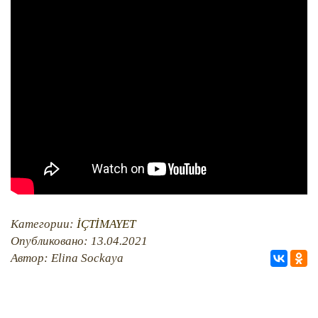
QIRIM HARİTASI
TESTLER
FOTOARHİV
CANLI TARİH
HARİTADA SİLİNGEN KÖYLER
MİRAS
Категории:
İÇTİMAYET
Опубликовано: 13.04.2021
Автор: Elina Sockaya