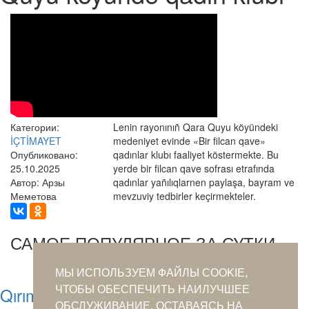
Категории:
Lenin rayonınıñ Qara Quyu köyündeki
İÇTİMAYET
medeniyet evinde «Bir filcan qave»
Опубликовано:
qadınlar klubı faaliyet köstermekte. Bu
25.10.2025
yerde bir filcan qave sofrası etrafında
Автор: Арзы
qadınlar yañılıqlarnen paylaşa, bayram ve
Меметова
mevzuviy tedbirler keçirmekteler.
САМОЕ ПОПУЛЯРНОЕ ЗА СУТКИ
МЫ ИСПОЛЬЗУЕМ ФАЙЛЫ COOKIE,
Qırım pıçaqları bütün dünyağa meşur edi
ЧТОБЫ ОБЕСПЕЧИТЬ НАИЛУЧШЕЕ
ОБСЛУЖИВАНИЕ. ОСТАВАЯСЬ НА