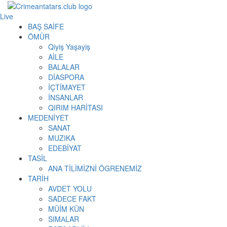
Live
BAŞ SAİFE
ÖMÜR
Qiyiş Yaşayiş
AİLE
BALALAR
DİASPORA
İÇTİMAYET
İNSANLAR
QIRIM HARİTASI
MEDENİYET
SANAT
MUZIKA
EDEBİYAT
TASİL
ANA TİLİMİZNİ ÖGRENEMİZ
TARİH
AVDET YOLU
SADECE FAKT
MÜİM KÜN
SIMАLAR