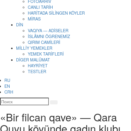
FOTOARHİV
CANLI TARİH
HARİTADA SİLİNGEN KÖYLER
MİRAS
DİN
VAQIYA — ADİSELER
İSLÂMNI ÖGRENEMİZ
QIRIM CAMİLERİ
MİLLİY YEMEKLER
YEMEK TARİFLERİ
DİGER MALÜMAT
HAYRİYET
TESTLER
RU
EN
CRH
«Bir filcan qave» — Qara
Quyu köyünde qadın klubı