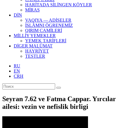
HARİTADA SİLİNGEN KÖYLER
MİRAS
DİN
VAQIYA — ADİSELER
İSLÂMNI ÖGRENEMİZ
QIRIM CAMİLERİ
MİLLİY YEMEKLER
YEMEK TARİFLERİ
DİGER MALÜMAT
HAYRİYET
TESTLER
RU
EN
CRH
Seyran 7.62 ve Fatma Cappar. Yırcılar
ailesi: vezin ve nefislik birligi