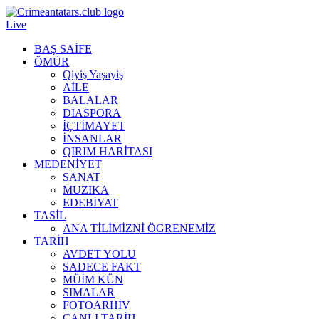
Live
BAŞ SAİFE
ÖMÜR
Qiyiş Yaşayiş
AİLE
BALALAR
DİASPORA
İÇTİMAYET
İNSANLAR
QIRIM HARİTASI
MEDENİYET
SANAT
MUZIKA
EDEBİYAT
TASİL
ANA TİLİMİZNİ ÖGRENEMİZ
TARİH
AVDET YOLU
SADECE FAKT
MÜİM KÜN
SIMАLAR
FOTOARHİV
CANLI TARİH