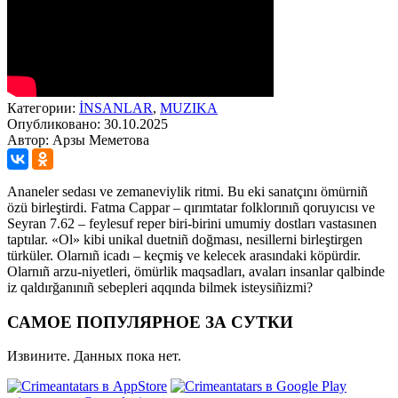
Категории:
İNSANLAR
,
MUZIKA
Опубликовано: 30.10.2025
Автор: Арзы Меметова
Ananeler sedası ve zemaneviylik ritmi. Bu eki sanatçını ömürniñ
özü birleştirdi. Fatma Cappar – qırımtatar folklorınıñ qoruyıcısı ve
Seyran 7.62 – feylesuf reper biri-birini umumiy dostları vastasınen
taptılar. «Ol» kibi unikal duetniñ doğması, nesillerni birleştirgen
türküler. Olarnıñ icadı – keçmiş ve kelecek arasındaki köpürdir.
Olarnıñ arzu-niyetleri, ömürlik maqsadları, avaları insanlar qalbinde
iz qaldırğanınıñ sebepleri aqqında bilmek isteysiñizmi?
САМОЕ ПОПУЛЯРНОЕ ЗА СУТКИ
Извините. Данных пока нет.