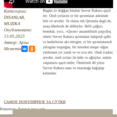
QIRIM HARİTASI
TESTLER
FOTOARHİV
Категории:
Bugün öz doğğan kününi Server Kakura qayd
ete. Onıñ yırlarını er bir qırımtatar ailesinde
İNSANLAR
,
CANLI TARİH
bile ve seveler. Ve olarnı tek Qırımda degil de,
MUZIKA
uzaq ülkelerde de diñleyler. Belli çalğıcı,
Опубликовано:
bestekâr, yırcı, «Qırım» ansambliniñ çoqyıllıq
HARİTADA SİLİNGEN KÖYLER
13.05.2025
reberi Server Kakura qırımtatar halqınıñ qalbi
Автор: Арзы
ve kederlerini aks ettirgen, er bir qırımtatarnıñ
MİRAS
yüregine toqunğan, bir kereden meşur olğan
Меметова
yüzlernen yır yazdı ve ve icra etti. Onıñ icadını
seveler, onıñ yırları ile küle ve ağlaylar, müim
vaqialarnı qayd eteler. Ömüriniñ 40 yılını
Server Kakura sana ve muzıkağa bağışlap
kelmekte.
САМОЕ ПОПУЛЯРНОЕ ЗА СУТКИ
Извините. Данных пока нет.