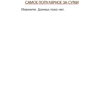
САМОЕ ПОПУЛЯРНОЕ ЗА СУТКИ
Извините. Данных пока нет.
CANLI TARİ
HARİTADA 
MİRAS