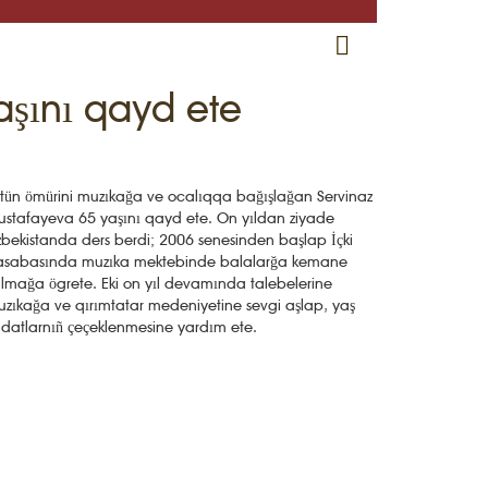
RU
EN
CRH
şını qayd ete
tün ömürini muzıkağa ve ocalıqqa bağışlağan Servinaz
stafayeva 65 yaşını qayd ete. On yıldan ziyade
bekistanda ders berdi; 2006 senesinden başlap İçki
asabasında muzıka mektebinde balalarğa kemane
lmağa ögrete. Eki on yıl devamında talebelerine
zıkağa ve qırımtatar medeniyetine sevgi aşlap, yaş
tidatlarnıñ çeçeklenmesine yardım ete.