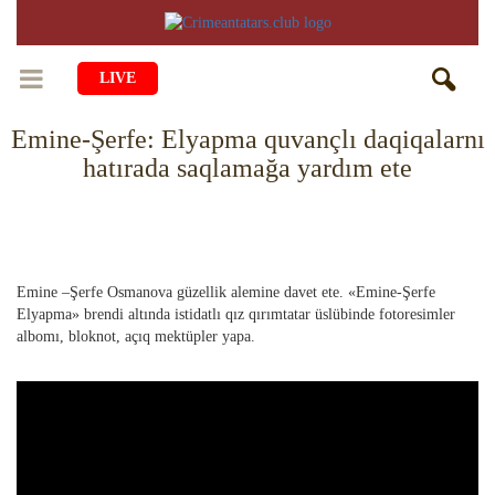
LIVE
Emine-Şerfe: Elyapma quvançlı daqiqalarnı
BAŞ SAİFE
hatırada saqlamağa yardım ete
ÖMÜR
MEDENİYET
Qiyiş Yaşayiş
TASİL
SANAT
AİLE
Emine –Şerfe Osmanova güzellik alemine davet ete. «Emine-Şerfe
Elyapma» brendi altında istidatlı qız qırımtatar üslübinde fotoresimler
TARİH
ANA TİLİMİZNİ ÖGRENEMİZ
MUZIKA
BALALAR
albomı, bloknot, açıq mektüpler yapa.
DİN
AVDET YOLU
EDEBİYAT
DİASPORA
MİLLİY YEMEKLER
VAQIYA — ADİSELER
SADECE FAKT
İÇTİMAYET
DİGER MALÜMAT
YEMEK TARİFLERİ
İSLÂMNI ÖGRENEMİZ
MÜİM KÜN
İNSANLAR