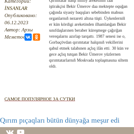
QIRIM HARİTASI
Категории:
Qırımtatar halqı milliy areketiniñ faal
iştirakçisi Bekir Ümerov daa mektepte oquğan
İNSANLAR
TESTLER
FOTOARHİV
çağında siyasiy baqışları sebebinden mahsus
Опубликовано:
organlarnıñ nezareti altına tüşti. Üykenlerniñ
06.12.2023
CANLI TARİH
er kün kördigi areketinden ilhamlanğan Bekir
Автор: Арзы
sınıfdaşlarınen beraber küreşmege çağırğan
Меметова
vereqalarnı azırlap tarqattı. 1987 senesi ise o,
HARİTADA SİLİNGEN KÖYLER
Gorbaçövdan qırımtatar halqınıñ vekillerini
qabul etmek talabınen açlıq ilân etti. 30 kün ve
MİRAS
gece açlıq tutqan Bekir Ümerov yüzlernen
qırımtatarlarnıñ Moskvada toplaşmasına siltem
oldı.
САМОЕ ПОПУЛЯРНОЕ ЗА СУТКИ
Qırım pıçaqları bütün dünyağa meşur edi