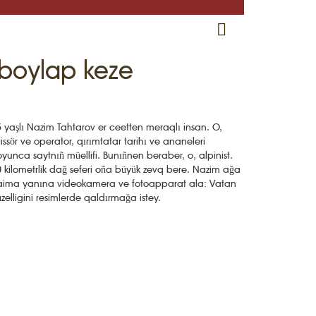
RU
EN
CRH
 boylap keze
 yaşlı Nazim Tahtarov er ceetten meraqlı insan. O,
jissör ve operator, qırımtatar tarihı ve ananeleri
yunca saytnıñ müellifi. Bunıñnen beraber, o, alpinist.
 kilometrlik dağ seferi oña büyük zevq bere. Nazim ağa
ima yanına videokamera ve fotoapparat ala: Vatan
zelligini resimlerde qaldırmağa istey.