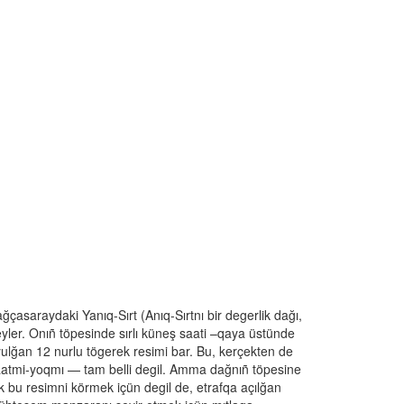
ğçasaraydaki Yanıq-Sırt (Anıq-Sırtnı bir degerlik dağı,
yler. Onıñ töpesinde sırlı küneş saati –qaya üstünde
ulğan 12 nurlu tögerek resimi bar. Bu, kerçekten de
atmi-yoqmı — tam belli degil. Amma dağnıñ töpesine
k bu resimni körmek içün degil de, etrafqa açılğan