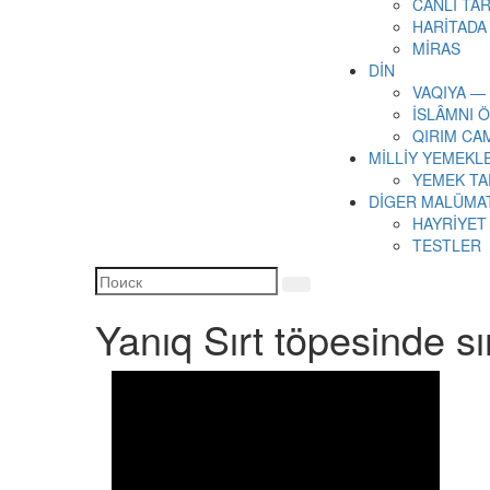
CANLI TAR
HARİTADA
MİRAS
DİN
VAQIYA —
İSLÂMNI 
QIRIM CA
MİLLİY YEMEKL
YEMEK TA
DİGER MALÜMA
HAYRİYET
TESTLER
Yanıq Sırt töpesinde sı