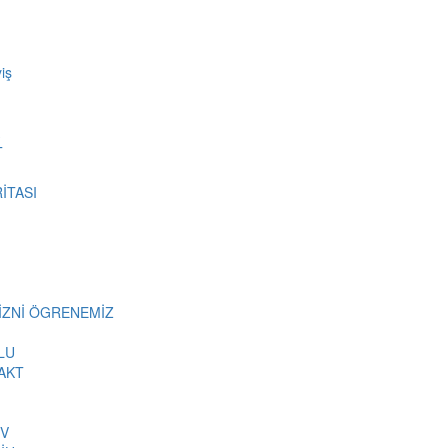
iş
T
İTASI
MİZNİ ÖGRENEMİZ
LU
AKT
İV