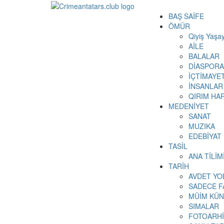
BAŞ SAİFE
ÖMÜR
Qiyiş Yaşay
AİLE
BALALAR
DİASPORA
İÇTİMAYE
İNSANLAR
QIRIM HAR
MEDENİYET
SANAT
MUZIKA
EDEBİYAT
TASİL
ANA TİLİ
TARİH
AVDET YO
SADECE F
MÜİM KÜN
SIMАLAR
FOTOARH