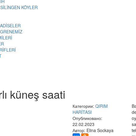
İH
 SİLİNGEN KÖYLER
 ADİSELER
ÖGRENEMİZ
MİLERİ
ER
RİFLERİ
T
rlı küneş saati
Категории:
QIRIM
Ba
HARİTASI
de
Опубликовано:
oy
22.02.2023
sa
Автор: Elina Sockaya
te