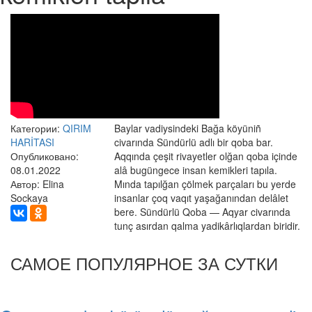
Категории:
QIRIM
Baylar vadiysindeki Bağa köyüniñ
HARİTASI
civarında Sündürlü adlı bir qoba bar.
Опубликовано:
Aqqında çeşit rivayetler olğan qoba içinde
08.01.2022
alâ bugüngece insan kemikleri tapıla.
Автор: Elina
Mında tapılğan çölmek parçaları bu yerde
Sockaya
insanlar çoq vaqıt yaşağanından delâlet
bere. Sündürlü Qoba — Aqyar civarında
tunç asırdan qalma yadikârlıqlardan biridir.
САМОЕ ПОПУЛЯРНОЕ ЗА СУТКИ