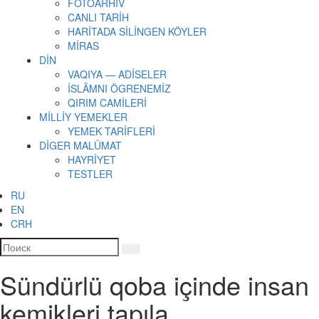
FOTOARHİV
CANLI TARİH
HARİTADA SİLİNGEN KÖYLER
MİRAS
DİN
VAQIYA — ADİSELER
İSLÂMNI ÖGRENEMİZ
QIRIM CAMİLERİ
MİLLİY YEMEKLER
YEMEK TARİFLERİ
DİGER MALÜMAT
HAYRİYET
TESTLER
RU
EN
CRH
Sündürlü qoba içinde insan
kemikleri tapıla