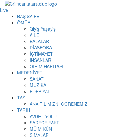
Live
BAŞ SAİFE
ÖMÜR
Qiyiş Yaşayiş
AİLE
BALALAR
DİASPORA
İÇTİMAYET
İNSANLAR
QIRIM HARİTASI
MEDENİYET
SANAT
MUZIKA
EDEBİYAT
TASİL
ANA TİLİMİZNİ ÖGRENEMİZ
TARİH
AVDET YOLU
SADECE FAKT
MÜİM KÜN
SIMАLAR