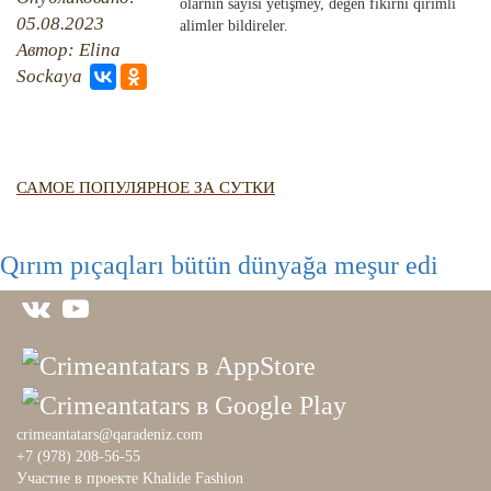
QIRIM HARİTASI
olarnıñ sayısı yetişmey, degen fikirni qırımlı
05.08.2023
alimler bildireler.
TESTLER
FOTOARHİV
Автор: Elina
Sockaya
CANLI TARİH
HARİTADA SİLİNGEN KÖYLER
MİRAS
САМОЕ ПОПУЛЯРНОЕ ЗА СУТКИ
Qırım pıçaqları bütün dünyağa meşur edi
crimeantatars@qaradeniz.com
+7 (978) 208-56-55
Участие в проекте Khalide Fashion