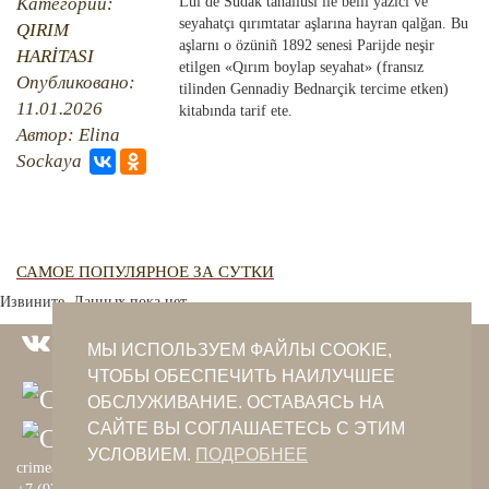
QIRIM HARİTASI
Категории:
Lui de Sudak tahallüsi ile belli yazıcı ve
seyahatçı qırımtatar aşlarına hayran qalğan. Bu
QIRIM
TESTLER
FOTOARHİV
aşlarnı o özüniñ 1892 senesi Parijde neşir
HARİTASI
etilgen «Qırım boylap seyahat» (fransız
Опубликовано:
CANLI TARİH
tilinden Gennadiy Bednarçik tercime etken)
11.01.2026
kitabında tarif ete.
Автор: Elina
HARİTADA SİLİNGEN KÖYLER
Sockaya
MİRAS
САМОЕ ПОПУЛЯРНОЕ ЗА СУТКИ
Извините. Данных пока нет.
МЫ ИСПОЛЬЗУЕМ ФАЙЛЫ COOKIE,
ЧТОБЫ ОБЕСПЕЧИТЬ НАИЛУЧШЕЕ
ОБСЛУЖИВАНИЕ. ОСТАВАЯСЬ НА
САЙТЕ ВЫ СОГЛАШАЕТЕСЬ С ЭТИМ
УСЛОВИЕМ.
ПОДРОБНЕЕ
crimeantatars@qaradeniz.com