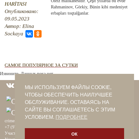
QIRIM HARİTASI
Oleiz malikanesidir. Çeşit yıllarda bu evde
HARİTASI
Rahmaninov, Görkiy, Bünin kibi medeniyet
TESTLER
Опубликовано:
FOTOARHİV
erbapları toqtalğanlar.
09.05.2023
CANLI TARİH
Автор: Elina
Sockaya
HARİTADA SİLİNGEN KÖYLER
MİRAS
САМОЕ ПОПУЛЯРНОЕ ЗА СУТКИ
Извините. Данных пока нет.
МЫ ИСПОЛЬЗУЕМ ФАЙЛЫ COOKIE,
ЧТОБЫ ОБЕСПЕЧИТЬ НАИЛУЧШЕЕ
ОБСЛУЖИВАНИЕ. ОСТАВАЯСЬ НА
САЙТЕ ВЫ СОГЛАШАЕТЕСЬ С ЭТИМ
УСЛОВИЕМ.
ПОДРОБНЕЕ
crimeantatars@qaradeniz.com
+7 (978) 208-56-55
Участие в проекте Khalide Fashion
ОК