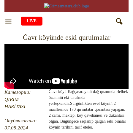
LIVE
Ğavr köyünde eski qurulmalar
BAŞ SAİFE
ÖMÜR
MEDENİYET
Qiyiş Yaşayiş
TASİL
SANAT
AİLE
TARİH
ANA TİLİMİZNİ ÖGRENEMİZ
MUZIKA
BALALAR
Категории:
Ğavr köyü Bağçasaraynıñ dağ qısmında Belbek
özeniniñ eki tarafında
DİN
QIRIM
AVDET YOLU
EDEBİYAT
DİASPORA
yerleşkendir.Sürgünlikten evel köyniñ 2
HARİTASI
maallesinde 170 qırımtatar qorantası yaşağan,
MİLLİY YEMEKLER
VAQIYA — ADİSELER
SADECE FAKT
İÇTİMAYET
2 cami, mektep, köy qavehanesi ve dükânları
Опубликовано:
olğan. Bugüngece saqlanıp qalğan eski binalar
DİGER MALÜMAT
YEMEK TARİFLERİ
İSLÂMNI ÖGRENEMİZ
MÜİM KÜN
07.05.2024
köyniñ tarihını tarif eteler.
İNSANLAR