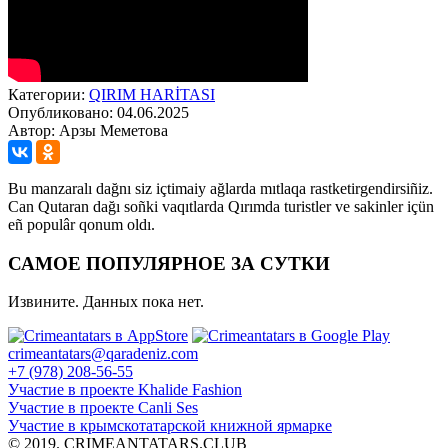
Категории:
QIRIM HARİTASI
Опубликовано: 04.06.2025
Автор: Арзы Меметова
Bu manzaralı dağnı siz içtimaiy ağlarda mıtlaqa rastketirgendirsiñiz.
Can Qutaran dağı soñki vaqıtlarda Qırımda turistler ve sakinler içün
eñ populâr qonum oldı.
САМОЕ ПОПУЛЯРНОЕ ЗА СУТКИ
Извините. Данных пока нет.
crimeantatars@qaradeniz.com
+7 (978) 208-56-55
Участие в проекте Khalide Fashion
Участие в проекте Сanli Ses
Участие в крымскотатарской книжной ярмарке
© 2019. CRIMEANTATARS.CLUB