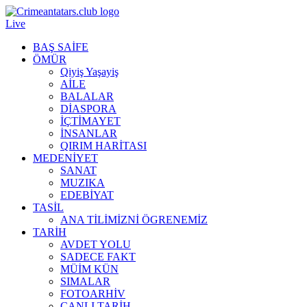
Live
BAŞ SAİFE
ÖMÜR
Qiyiş Yaşayiş
AİLE
BALALAR
DİASPORA
İÇTİMAYET
İNSANLAR
QIRIM HARİTASI
MEDENİYET
SANAT
MUZIKA
EDEBİYAT
TASİL
ANA TİLİMİZNİ ÖGRENEMİZ
TARİH
AVDET YOLU
SADECE FAKT
MÜİM KÜN
SIMАLAR
FOTOARHİV
CANLI TARİH