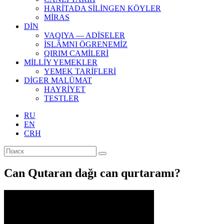
HARİTADA SİLİNGEN KÖYLER
MİRAS
DİN
VAQIYA — ADİSELER
İSLÂMNI ÖGRENEMİZ
QIRIM CAMİLERİ
MİLLİY YEMEKLER
YEMEK TARİFLERİ
DİGER MALÜMAT
HAYRİYET
TESTLER
RU
EN
CRH
Can Qutaran dağı can qurtaramı?