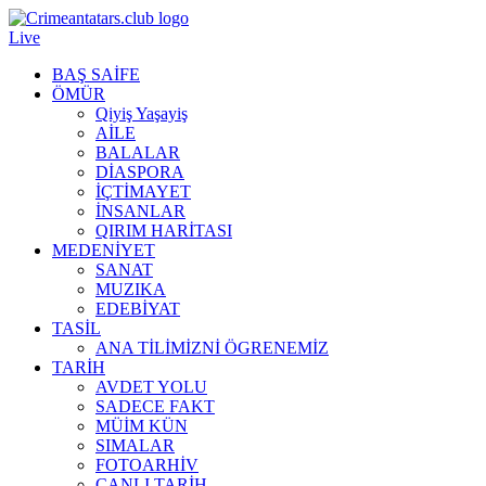
Live
BAŞ SAİFE
ÖMÜR
Qiyiş Yaşayiş
AİLE
BALALAR
DİASPORA
İÇTİMAYET
İNSANLAR
QIRIM HARİTASI
MEDENİYET
SANAT
MUZIKA
EDEBİYAT
TASİL
ANA TİLİMİZNİ ÖGRENEMİZ
TARİH
AVDET YOLU
SADECE FAKT
MÜİM KÜN
SIMАLAR
FOTOARHİV
CANLI TARİH