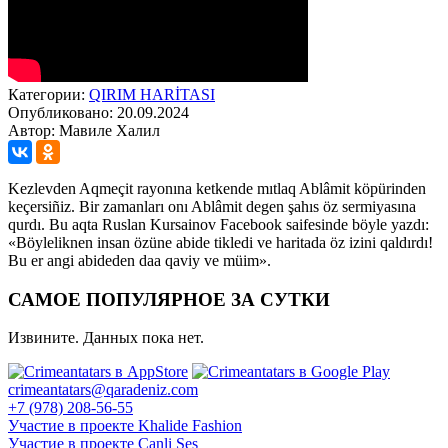
Категории:
QIRIM HARİTASI
Опубликовано: 20.09.2024
Автор: Мавиле Халил
Kezlevden Aqmeçit rayonına ketkende mıtlaq Ablâmit köpürinden
keçersiñiz. Bir zamanları onı Ablâmit degen şahıs öz sermiyasına
qurdı. Bu aqta Ruslan Kursainov Facebook saifesinde böyle yazdı:
«Böyleliknen insan özüne abide tikledi ve haritada öz izini qaldırdı!
Bu er angi abideden daa qaviy ve müim».
САМОЕ ПОПУЛЯРНОЕ ЗА СУТКИ
Извините. Данных пока нет.
crimeantatars@qaradeniz.com
+7 (978) 208-56-55
Участие в проекте Khalide Fashion
Участие в проекте Сanli Ses