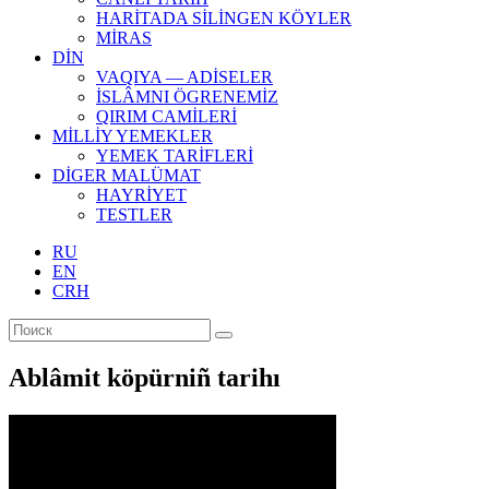
HARİTADA SİLİNGEN KÖYLER
MİRAS
DİN
VAQIYA — ADİSELER
İSLÂMNI ÖGRENEMİZ
QIRIM CAMİLERİ
MİLLİY YEMEKLER
YEMEK TARİFLERİ
DİGER MALÜMAT
HAYRİYET
TESTLER
RU
EN
CRH
Ablâmit köpürniñ tarihı