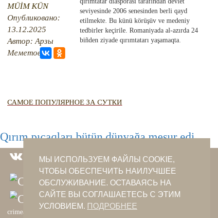
QIRIM HARİTASI
qırımtatar diasporası tarafından devlet
MÜİM KÜN
seviyesinde 2006 senesinden berli qayd
TESTLER
Опубликовано:
FOTOARHİV
etilmekte. Bu künü körüşüv ve medeniy
13.12.2025
tedbirler keçirile. Romaniyada al-azırda 24
CANLI TARİH
Автор: Арзы
biñden ziyade qırımtatarı yaşamaqta.
Меметова
HARİTADA SİLİNGEN KÖYLER
MİRAS
САМОЕ ПОПУЛЯРНОЕ ЗА СУТКИ
Qırım pıçaqları bütün dünyağa meşur edi
МЫ ИСПОЛЬЗУЕМ ФАЙЛЫ COOKIE,
ЧТОБЫ ОБЕСПЕЧИТЬ НАИЛУЧШЕЕ
ОБСЛУЖИВАНИЕ. ОСТАВАЯСЬ НА
САЙТЕ ВЫ СОГЛАШАЕТЕСЬ С ЭТИМ
УСЛОВИЕМ.
ПОДРОБНЕЕ
crimeantatars@qaradeniz.com