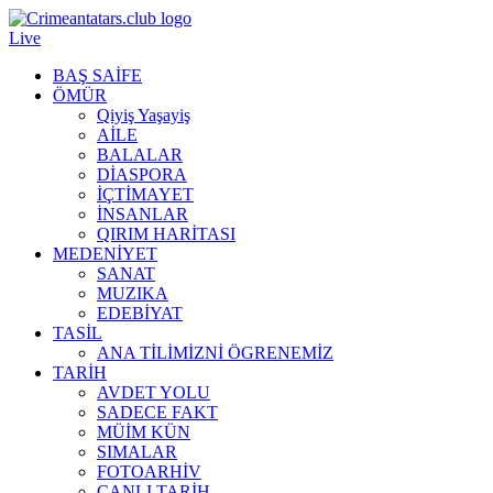
Live
BAŞ SAİFE
ÖMÜR
Qiyiş Yaşayiş
AİLE
BALALAR
DİASPORA
İÇTİMAYET
İNSANLAR
QIRIM HARİTASI
MEDENİYET
SANAT
MUZIKA
EDEBİYAT
TASİL
ANA TİLİMİZNİ ÖGRENEMİZ
TARİH
AVDET YOLU
SADECE FAKT
MÜİM KÜN
SIMАLAR
FOTOARHİV
CANLI TARİH