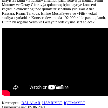
Mayıs 31 künü «Yıldızlar» ansambli paalı tedaviyge muhtac Selim
Muratov ve Geray Gicirovğa qoltutmaq içün hayriye kontserti
keçirdi. Seyirciler ögünde qırımtatar sanatınıñ yıldızları Afize
Kassara, Reana Tarkova, Emine Mustafayeva ve «Filis» vokal
studiyası yırladılar. Kontsert devamında 192 000 ruble para toplandı,
Bütün bu aqçalar Selim ve Geraynıñ tedaviysine sarf etilecek.
Категории:
BALALAR
,
HAYRİYET
,
İÇTİMAYET
Опубликовано: 05.06.2021