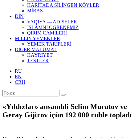
HARİTADA SİLİNGEN KÖYLER
MİRAS
DİN
VAQIYA — ADİSELER
İSLÂMNI ÖGRENEMİZ
QIRIM CAMİLERİ
MİLLİY YEMEKLER
YEMEK TARİFLERİ
DİGER MALÜMAT
HAYRİYET
TESTLER
RU
EN
CRH
«Yıldızlar» ansambli Selim Muratov ve
Geray Gijirov içün 192 000 ruble topladı