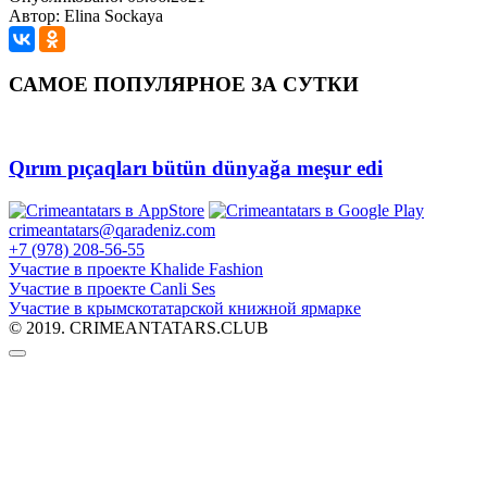
Автор: Elina Sockaya
САМОЕ ПОПУЛЯРНОЕ ЗА СУТКИ
Qırım pıçaqları bütün dünyağa meşur edi
crimeantatars@qaradeniz.com
+7 (978) 208-56-55
Участие в проекте Khalide Fashion
Участие в проекте Сanli Ses
Участие в крымскотатарской книжной ярмарке
© 2019. CRIMEANTATARS.CLUB