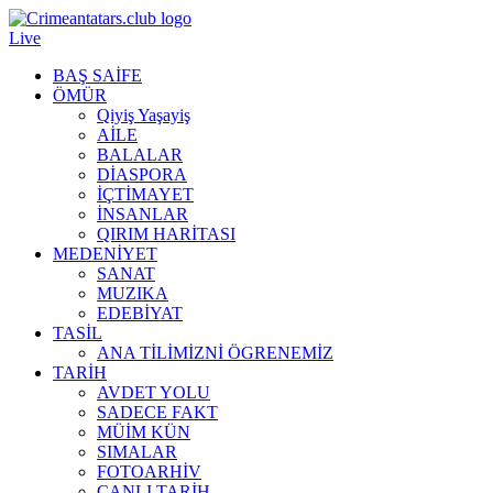
Live
BAŞ SAİFE
ÖMÜR
Qiyiş Yaşayiş
AİLE
BALALAR
DİASPORA
İÇTİMAYET
İNSANLAR
QIRIM HARİTASI
MEDENİYET
SANAT
MUZIKA
EDEBİYAT
TASİL
ANA TİLİMİZNİ ÖGRENEMİZ
TARİH
AVDET YOLU
SADECE FAKT
MÜİM KÜN
SIMАLAR
FOTOARHİV
CANLI TARİH