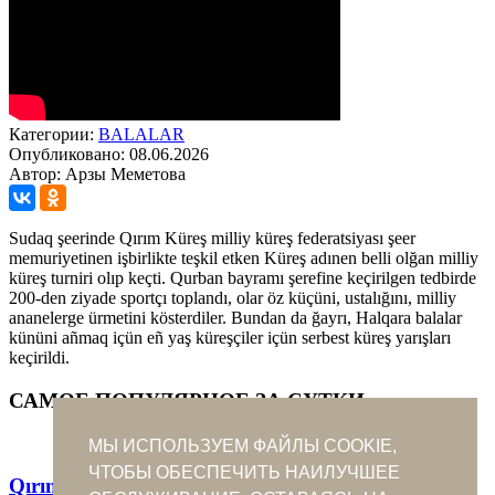
Категории:
BALALAR
Опубликовано: 08.06.2026
Автор: Арзы Меметова
Sudaq şeerinde Qırım Küreş milliy küreş federatsiyası şeer
memuriyetinen işbirlikte teşkil etken Küreş adınen belli olğan milliy
küreş turniri olıp keçti. Qurban bayramı şerefine keçirilgen tedbirde
200-den ziyade sportçı toplandı, olar öz küçüni, ustalığını, milliy
ananelerge ürmetini kösterdiler. Bundan da ğayrı, Halqara balalar
kününi añmaq içün eñ yaş küreşçiler içün serbest küreş yarışları
keçirildi.
САМОЕ ПОПУЛЯРНОЕ ЗА СУТКИ
МЫ ИСПОЛЬЗУЕМ ФАЙЛЫ COOKIE,
ЧТОБЫ ОБЕСПЕЧИТЬ НАИЛУЧШЕЕ
Qırım pıçaqları bütün dünyağa meşur edi