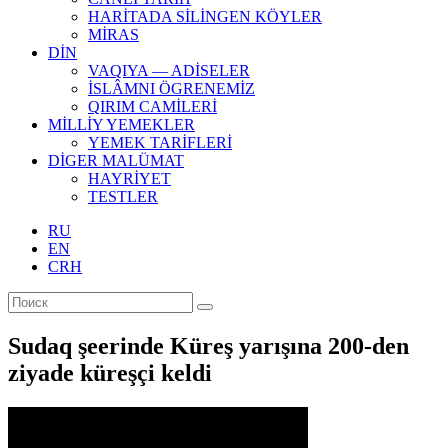
HARİTADA SİLİNGEN KÖYLER
MİRAS
DİN
VAQIYA — ADİSELER
İSLÂMNI ÖGRENEMİZ
QIRIM CAMİLERİ
MİLLİY YEMEKLER
YEMEK TARİFLERİ
DİGER MALÜMAT
HAYRİYET
TESTLER
RU
EN
CRH
Sudaq şeerinde Küreş yarışına 200-den
ziyade küreşçi keldi