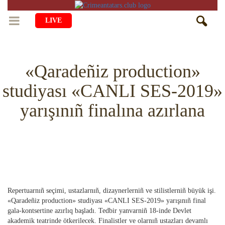
LIVE
BAŞ SAİFE
«Qaradeñiz production»
ÖMÜR
studiyası «CANLI SES-2019»
MEDENİYET
Qiyiş Yaşayiş
yarışınıñ finalına azırlana
TASİL
SANAT
AİLE
TARİH
ANA TİLİMİZNİ ÖGRENEMİZ
MUZIKA
BALALAR
DİN
AVDET YOLU
EDEBİYAT
DİASPORA
MİLLİY YEMEKLER
VAQIYA — ADİSELER
SADECE FAKT
İÇTİMAYET
Repertuarnıñ seçimi, ustazlarnıñ, dizaynerlerniñ ve stilistlerniñ büyük işi.
DİGER MALÜMAT
YEMEK TARİFLERİ
İSLÂMNI ÖGRENEMİZ
MÜİM KÜN
«Qaradeñiz production» studiyası «CANLI SES-2019» yarışınıñ final
İNSANLAR
gala-kontsertine azırlıq başladı. Tedbir yanvarniñ 18-inde Devlet
HAYRİYET
RU
EN
CRH
QIRIM CAMİLERİ
SIMАLAR
akademik teatrinde ötkerilecek. Finalistler ve olarnıñ ustazları devamlı