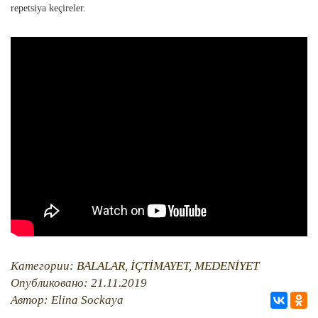
QIRIM HARİTASI
repetsiya keçireler.
TESTLER
FOTOARHİV
CANLI TARİH
HARİTADA SİLİNGEN KÖYLER
MİRAS
Категории:
BALALAR
,
İÇTİMAYET
,
MEDENİYET
Опубликовано: 21.11.2019
Автор: Elina Sockaya