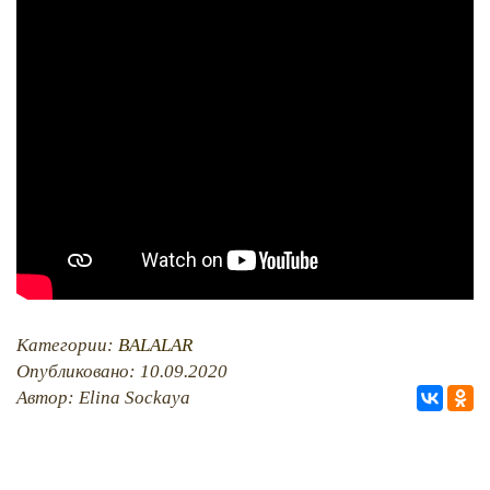
QIRIM HARİTASI
TESTLER
FOTOARHİV
CANLI TARİH
HARİTADA SİLİNGEN KÖYLER
MİRAS
Категории:
BALALAR
Опубликовано: 10.09.2020
Автор: Elina Sockaya