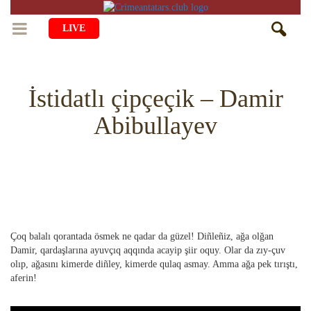
LIVE
BAŞ SAİFE
İstidatlı çipçeçik – Damir
ÖMÜR
Abibullayev
MEDENİYET
Qiyiş Yaşayiş
TASİL
SANAT
AİLE
TARİH
ANA TİLİMİZNİ ÖGRENEMİZ
MUZIKA
BALALAR
DİN
AVDET YOLU
EDEBİYAT
DİASPORA
Çoq balalı qorantada ösmek ne qadar da güzel! Diñleñiz, ağa olğan
MİLLİY YEMEKLER
VAQIYA — ADİSELER
SADECE FAKT
İÇTİMAYET
Damir, qardaşlarına ayuvçıq aqqında acayip şiir oquy. Olar da zıy-çuv
olıp, ağasını kimerde diñley, kimerde qulaq asmay. Amma ağa pek tırıştı,
DİGER MALÜMAT
YEMEK TARİFLERİ
İSLÂMNI ÖGRENEMİZ
MÜİM KÜN
aferin!
İNSANLAR
HAYRİYET
RU
EN
CRH
QIRIM CAMİLERİ
SIMАLAR