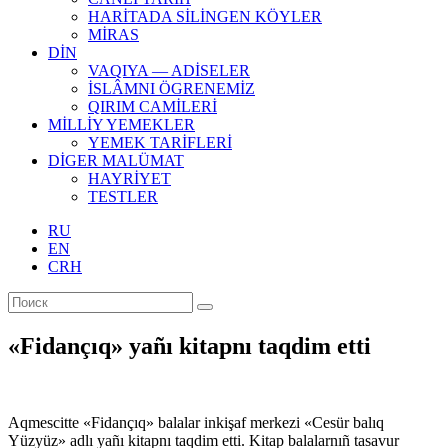
HARİTADA SİLİNGEN KÖYLER
MİRAS
DİN
VAQIYA — ADİSELER
İSLÂMNI ÖGRENEMİZ
QIRIM CAMİLERİ
MİLLİY YEMEKLER
YEMEK TARİFLERİ
DİGER MALÜMAT
HAYRİYET
TESTLER
RU
EN
CRH
«Fidançıq» yañı kitapnı taqdim etti
Aqmescitte «Fidançıq» balalar inkişaf merkezi «Cesür balıq
Yüzyüz» adlı yañı kitapnı taqdim etti. Kitap balalarnıñ tasavur