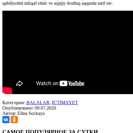
qabiliyetini inkişaf ettire ve aqiqiy dostluq aqqında tarif ete.
Категории:
BALALAR
,
İÇTİMAYET
Опубликовано: 09.07.2020
Автор: Elina Sockaya
САМОЕ ПОПУЛЯРНОЕ ЗА СУТКИ