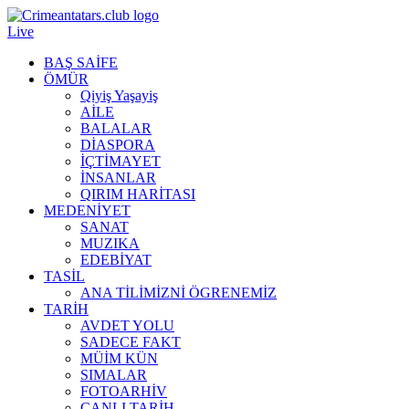
Live
BAŞ SAİFE
ÖMÜR
Qiyiş Yaşayiş
AİLE
BALALAR
DİASPORA
İÇTİMAYET
İNSANLAR
QIRIM HARİTASI
MEDENİYET
SANAT
MUZIKA
EDEBİYAT
TASİL
ANA TİLİMİZNİ ÖGRENEMİZ
TARİH
AVDET YOLU
SADECE FAKT
MÜİM KÜN
SIMАLAR
FOTOARHİV
CANLI TARİH