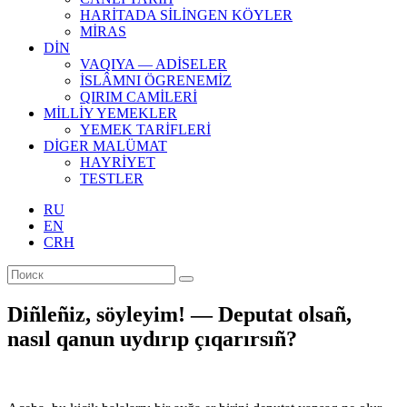
HARİTADA SİLİNGEN KÖYLER
MİRAS
DİN
VAQIYA — ADİSELER
İSLÂMNI ÖGRENEMİZ
QIRIM CAMİLERİ
MİLLİY YEMEKLER
YEMEK TARİFLERİ
DİGER MALÜMAT
HAYRİYET
TESTLER
RU
EN
CRH
Diñleñiz, söyleyim! — Deputat olsañ,
nasıl qanun uydırıp çıqarırsıñ?