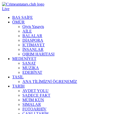
Live
BAŞ SAİFE
ÖMÜR
Qiyiş Yaşayiş
AİLE
BALALAR
DİASPORA
İÇTİMAYET
İNSANLAR
QIRIM HARİTASI
MEDENİYET
SANAT
MUZIKA
EDEBİYAT
TASİL
ANA TİLİMİZNİ ÖGRENEMİZ
TARİH
AVDET YOLU
SADECE FAKT
MÜİM KÜN
SIMАLAR
FOTOARHİV
CANLI TARİH