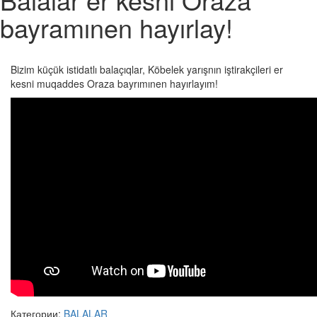
bayramınen hayırlay!
Bizim küçük istidatlı balaçıqlar, Köbelek yarışnın iştirakçileri er
kesni muqaddes Oraza bayrımınen hayırlayım!
Категории:
BALALAR