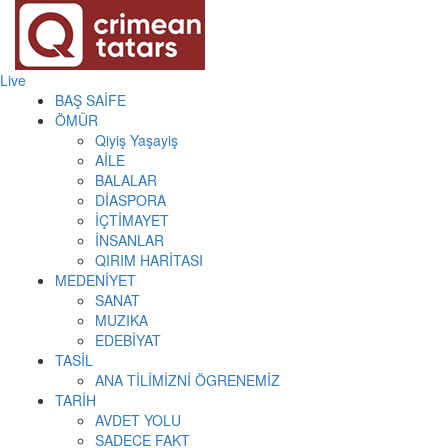
Live
BAŞ SAİFE
ÖMÜR
Qiyiş Yaşayiş
AİLE
BALALAR
DİASPORA
İÇTİMAYET
İNSANLAR
QIRIM HARİTASI
MEDENİYET
SANAT
MUZIKA
EDEBİYAT
TASİL
ANA TİLİMİZNİ ÖGRENEMİZ
TARİH
AVDET YOLU
SADECE FAKT