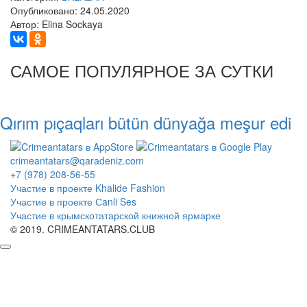
Опубликовано: 24.05.2020
Автор: Elina Sockaya
САМОЕ ПОПУЛЯРНОЕ ЗА СУТКИ
Qırım pıçaqları bütün dünyağa meşur edi
crimeantatars@qaradeniz.com
+7 (978) 208-56-55
Участие в проекте Khalide Fashion
Участие в проекте Сanli Ses
Участие в крымскотатарской книжной ярмарке
© 2019. CRIMEANTATARS.CLUB