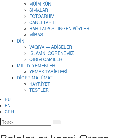
MÜİM KÜN
SIMАLAR
FOTOARHİV
CANLI TARİH
HARİTADA SİLİNGEN KÖYLER
MİRAS
DİN
VAQIYA — ADİSELER
İSLÂMNI ÖGRENEMİZ
QIRIM CAMİLERİ
MİLLİY YEMEKLER
YEMEK TARİFLERİ
DİGER MALÜMAT
HAYRİYET
TESTLER
RU
EN
CRH
Balalar er kesni Oraza